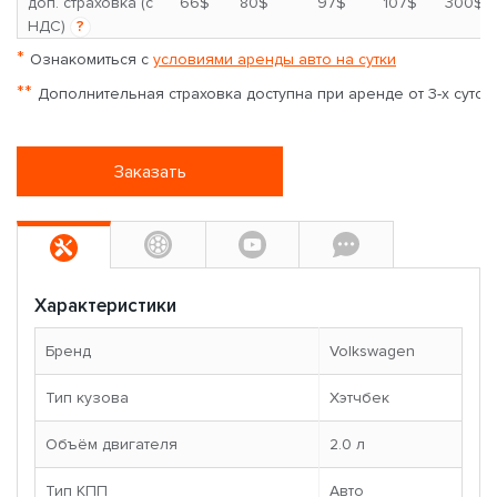
*
доп. страховка (с
66$
80$
97$
107$
300$
НДС)
?
*
Ознакомиться с
условиями аренды авто на сутки
**
Дополнительная страховка доступна при аренде от 3-х суток
Заказать
Характеристики
Бренд
Volkswagen
Тип кузова
Хэтчбек
Объём двигателя
2.0 л
Тип КПП
Авто