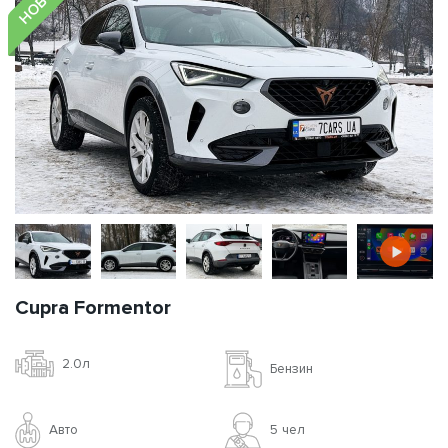
Cupra Formentor
2.0л
Бензин
Авто
5 чел