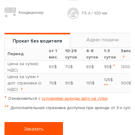
Кондиционер
7.5 л / 100 км
Адрес подачи
Прокат без водителя
от 1
10-29
4-9
1-3
Залог
Период
мес.
суток
суток
суток
?
Цена за сутки(с
*
60$
70$
80$
95$
1200$
НДС)
Цена за сутки +
125$
доп. страховка (с
76$
90$
110$
300$
**
НДС)
?
*
Ознакомиться с
условиями аренды авто на сутки
**
Дополнительная страховка доступна при аренде от 3-х суток
Заказать