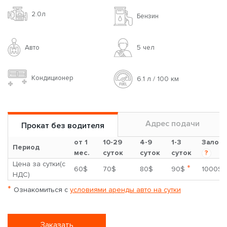
2.0л
Бензин
Авто
5 чел
Кондиционер
6.1 л / 100 км
Адрес подачи
Прокат без водителя
от 1
10-29
4-9
1-3
Залог
Период
мес.
суток
суток
суток
?
Цена за сутки(с
*
60$
70$
80$
90$
1000$
НДС)
*
Ознакомиться с
условиями аренды авто на сутки
Заказать