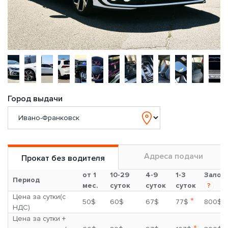
Город выдачи
Адреса подачи
Прокат без водителя
от 1
10-29
4-9
1-3
Залог
Период
мес.
суток
суток
суток
?
Цена за сутки(с
*
50$
60$
67$
77$
800$
НДС)
Цена за сутки +