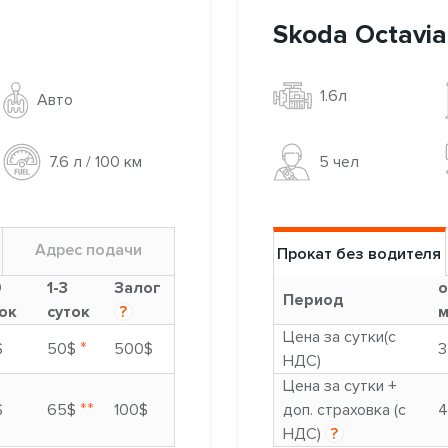
Skoda Octavia
1.6л
Авто
5 чел
7.6 л / 100 км
Адрес подачи
Прокат без водителя
9
1-3
Залог
о
Период
ок
суток
?
м
Цена за сутки(с
*
$
50$
500$
3
НДС)
Цена за сутки +
**
$
65$
100$
доп. страховка (с
4
НДС)
?