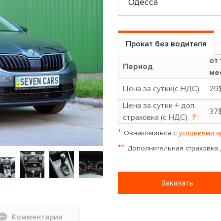
Прокат без водителя
от 
Период
ме
Цена за сутки(с НДС)
29
Цена за сутки + доп.
37
страховка (с НДС)
?
*
Ознакомиться с
условиями а
**
Дополнительная страховка д
Заказать
Комментарии