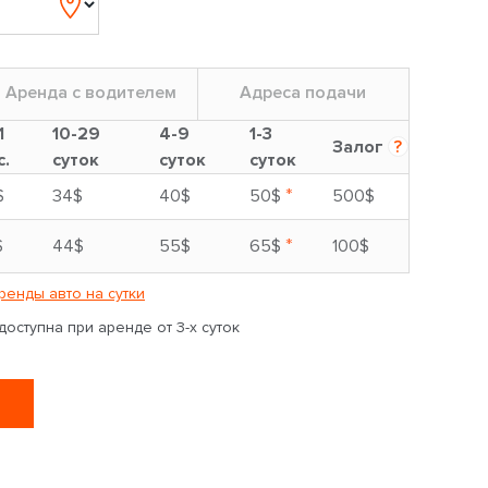
Аренда с водителем
Адреса подачи
1
10-29
4-9
1-3
Залог
?
с.
суток
суток
суток
*
$
34$
40$
50$
500$
*
$
44$
55$
65$
100$
ренды авто на сутки
оступна при аренде от 3-х суток