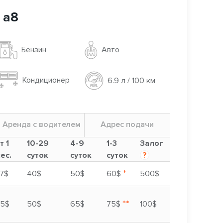
 a8
Авто
Бензин
Кондиционер
6.9 л / 100 км
Аренда с водителем
Адрес подачи
т 1
10-29
4-9
1-3
Залог
ес.
суток
суток
суток
?
*
7$
40$
50$
60$
500$
**
5$
50$
65$
75$
100$