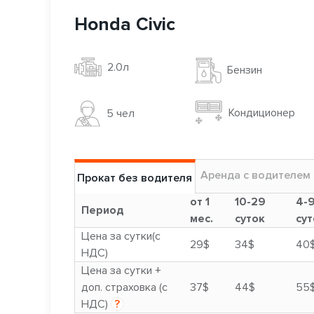
Honda Civic
2.0л
Бензин
Кондиционер
5 чел
Аренда с водителем
Прокат без водителя
от 1
10-29
4-
Период
мес.
суток
сут
Цена за сутки(с
29$
34$
40
НДС)
Цена за сутки +
доп. страховка (с
37$
44$
55
НДС)
?