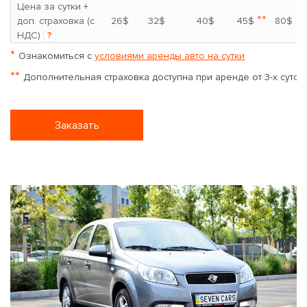
Цена за сутки +
**
доп. страховка (с
26$
32$
40$
45$
80$
НДС)
?
*
Ознакомиться с
условиями аренды авто на сутки
**
Дополнительная страховка доступна при аренде от 3-х суток
Заказать