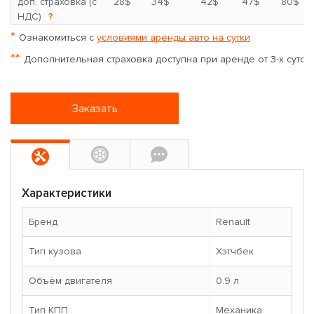
*
доп. страховка (с
28$
34$
42$
47$
80$
НДС)
?
*
Ознакомиться с
условиями аренды авто на сутки
**
Дополнительная страховка доступна при аренде от 3-х суток
Заказать
Характеристики
Бренд
Renault
Тип кузова
Хэтчбек
Объём двигателя
0.9 л
Тип КПП
Механика