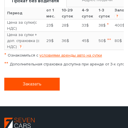
Прокат без водителя
от 1
10-29
4-9
1-3
Залог
Период
мес.
суток
суток
суток
?
Цена за сутки(с
*
23$
28$
33$
38$
400$
НДС)
Цена за сутки +
**
доп. страховка (с
29$
36$
45$
50$
80$
НДС)
?
*
Ознакомиться с
условиями аренды авто на сутки
**
Дополнительная страховка доступна при аренде от 3-х суток
Заказать