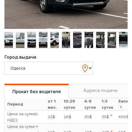
Город выдачи
Адреса подачи
Прокат без водителя
от 1
10-29
4-9
1-3
Залог
Период
мес.
суток
суток
суток
?
Цена за сутки(с
*
22$
26$
30$
35$
400$
НДС)
Цена за сутки +