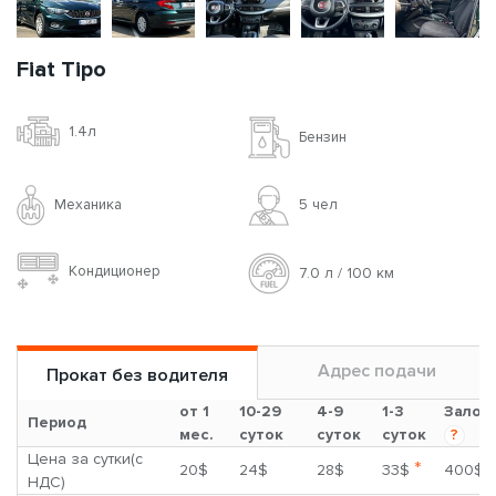
Fiat Tipo
1.4л
Бензин
Механика
5 чел
Кондиционер
7.0 л / 100 км
Адрес подачи
Прокат без водителя
от 1
10-29
4-9
1-3
Залог
Период
мес.
суток
суток
суток
?
Цена за сутки(с
*
20$
24$
28$
33$
400$
НДС)