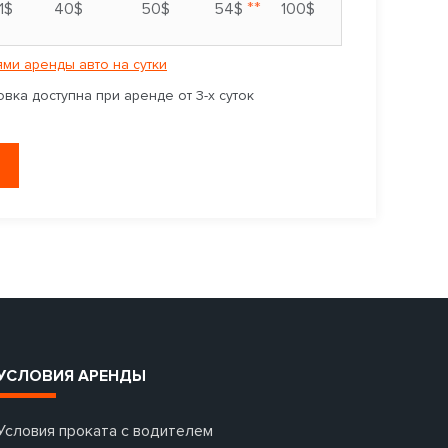
**
1$
40$
50$
54$
100$
ми аренды авто на сутки
вка доступна при аренде от 3-х суток
УСЛОВИЯ АРЕНДЫ
Условия проката с водителем