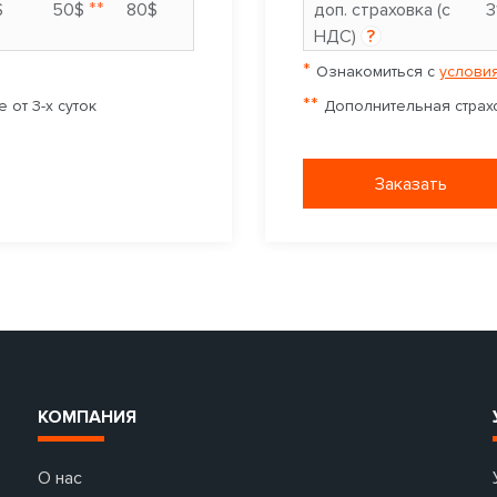
**
$
50$
80$
доп. страховка (с
3
НДС)
?
*
Ознакомиться с
условия
**
 от 3-х суток
Дополнительная страхо
Заказать
КОМПАНИЯ
О нас