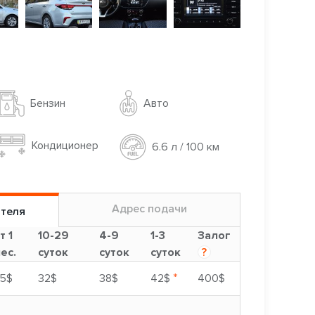
Авто
Бензин
Кондиционер
6.6 л / 100 км
Адрес подачи
ителя
т 1
10-29
4-9
1-3
Залог
ес.
суток
суток
суток
?
*
5$
32$
38$
42$
400$