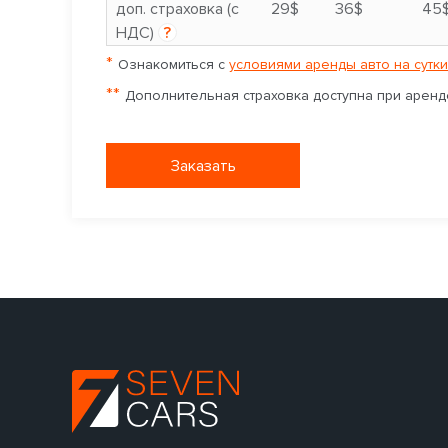
доп. страховка (с
29$
36$
45
НДС)
?
*
Ознакомиться с
условиями аренды авто на сутки
**
Дополнительная страховка доступна при аренде
Заказать