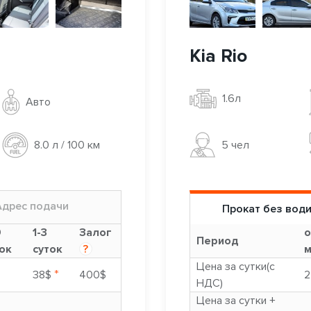
Kia Rio
1.6л
Авто
5 чел
8.0 л / 100 км
Адрес подачи
Прокат без вод
9
1-3
Залог
о
Период
ок
суток
?
м
Цена за сутки(с
*
$
38$
400$
2
НДС)
Цена за сутки +