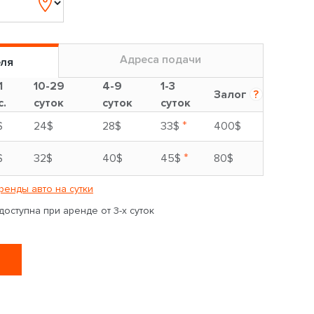
Адреса подачи
еля
1
10-29
4-9
1-3
Залог
?
с.
суток
суток
суток
*
$
24$
28$
33$
400$
*
$
32$
40$
45$
80$
ренды авто на сутки
оступна при аренде от 3-х суток