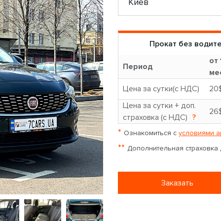
Прокат без водит
от 
Период
ме
Цена за сутки(с НДС)
20
Цена за сутки + доп.
26
страховка (с НДС)
?
*
Ознакомиться с
условиями а
**
Дополнительная страховка д
Заказать