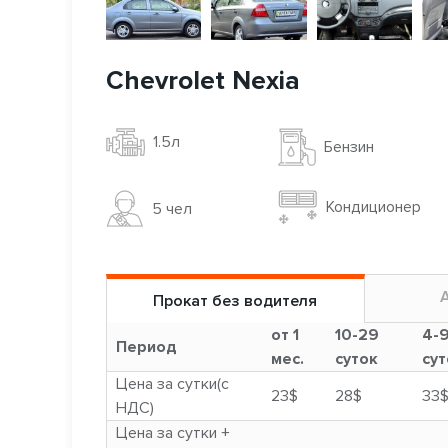
Chevrolet Nexia
1.5л
Бензин
Кондиционер
5 чел
Прокат без водителя
от 1
10-29
4-
Период
мес.
суток
сут
Цена за сутки(с
23$
28$
33
НДС)
Цена за сутки +