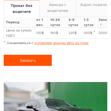
Аренда с
Адрес подачи
Прокат без
водителем
водителя
от 1
10-29
4-9
1-3
Залог
Период
мес.
суток
суток
суток
?
Цена за сутки(с
*
130$
160$
220$
300$
2000$
НДС)
*
Ознакомиться с
условиями аренды авто на сутки
Заказать