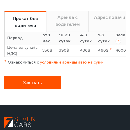
Аренда с
Адрес подачи
Прокат без
водителем
водителя
от 1
10-29
4-9
1-3
Залог
Период
мес.
суток
суток
суток
?
Цена за сутки(с
*
350$
390$
430$
460$
4000$
НДС)
*
Ознакомиться с
условиями аренды авто на сутки
Заказать