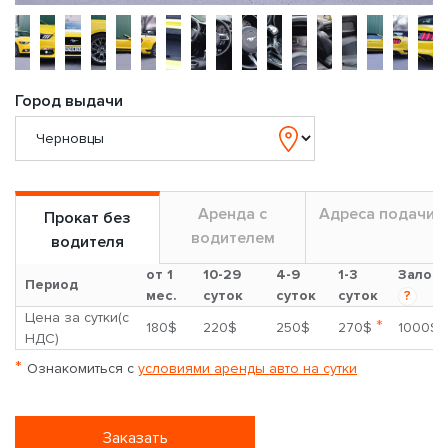
Город выдачи
Аренда с
Адреса подачи
Прокат без
водителем
водителя
от 1
10-29
4-9
1-3
Залог
Период
мес.
суток
суток
суток
?
Цена за сутки(с
*
180$
220$
250$
270$
1000$
НДС)
*
Ознакомиться с
условиями аренды авто на сутки
Заказать