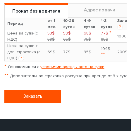
Адрес подачи
Прокат без водителя
от 1
10-29
4-9
1-3
Залог
Период
мес.
суток
суток
суток
?
*
Цена за сутки(с
53$
59$
68$
77$
1000$
НДС)
58$
65$
75$
85$
Цена за сутки +
104$
доп. страховка (с
69$
77$
95$
200$
**
НДС)
?
*
Ознакомиться с
условиями аренды авто на сутки
**
Дополнительная страховка доступна при аренде от 3-х суток
Заказать