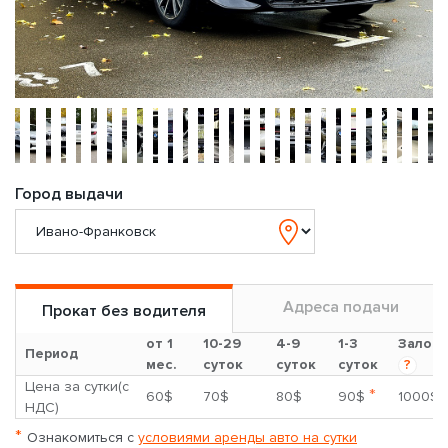
Город выдачи
Адреса подачи
Прокат без водителя
от 1
10-29
4-9
1-3
Залог
Период
мес.
суток
суток
суток
?
Цена за сутки(с
*
60$
70$
80$
90$
1000$
НДС)
*
Ознакомиться с
условиями аренды авто на сутки