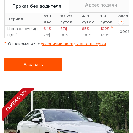
Адрес подачи
Прокат без водителя
от 1
10-29
4-9
1-3
Залог
Период
мес.
суток
суток
суток
?
*
Цена за сутки(с
64$
77$
85$
102$
1000$
НДС)
75$
90$
100$
120$
*
Ознакомиться с
условиями аренды авто на сутки
Заказать
СКИДКА! 10%