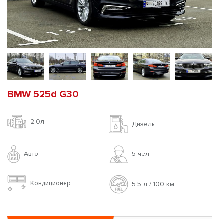
BMW 525d G30
2.0л
Дизель
Авто
5 чел
Кондиционер
5.5 л / 100 км