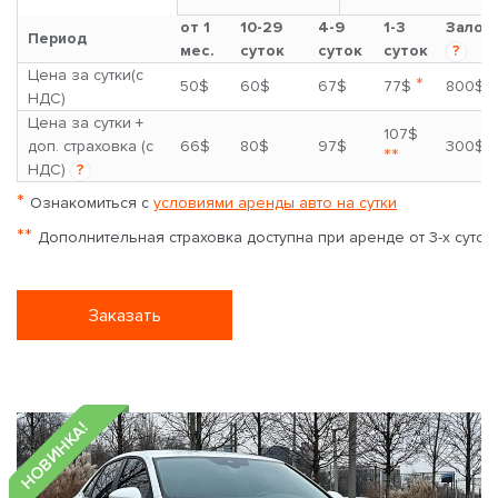
от 1
10-29
4-9
1-3
Залог
Период
мес.
суток
суток
суток
?
Цена за сутки(с
*
50$
60$
67$
77$
800$
НДС)
Цена за сутки +
107$
доп. страховка (с
66$
80$
97$
300$
**
НДС)
?
*
Ознакомиться с
условиями аренды авто на сутки
**
Дополнительная страховка доступна при аренде от 3-х суток
Заказать
НОВИНКА!