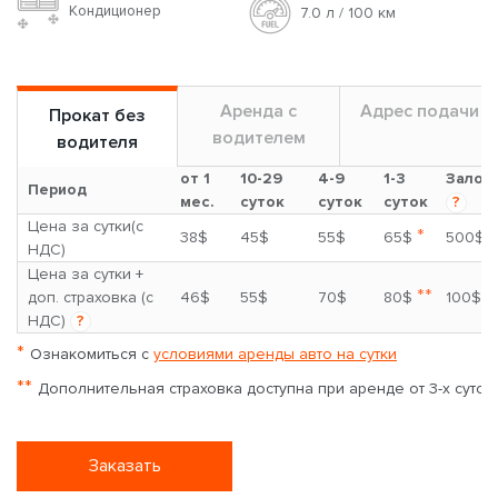
Кондиционер
7.0 л / 100 км
Аренда с
Адрес подачи
Прокат без
водителем
водителя
от 1
10-29
4-9
1-3
Залог
Период
мес.
суток
суток
суток
?
Цена за сутки(с
*
38$
45$
55$
65$
500$
НДС)
Цена за сутки +
**
доп. страховка (с
46$
55$
70$
80$
100$
НДС)
?
*
Ознакомиться с
условиями аренды авто на сутки
**
Дополнительная страховка доступна при аренде от 3-х суток
Заказать