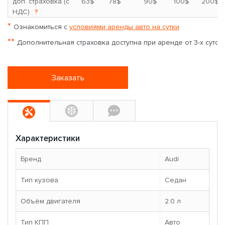
*
доп. страховка (с
63$
78$
90$
100$
200$
НДС)
?
*
Ознакомиться с
условиями аренды авто на сутки
**
Дополнительная страховка доступна при аренде от 3-х суток
Заказать
Характеристики
Бренд
Audi
Тип кузова
Седан
Объём двигателя
2.0 л
Тип КПП
Авто