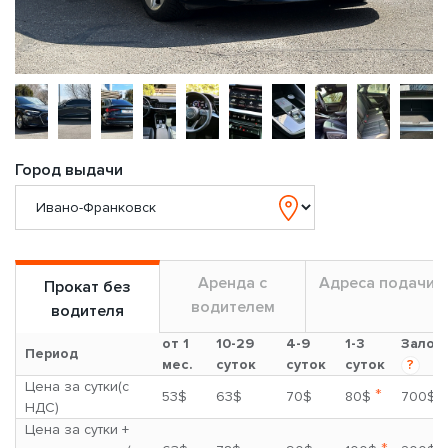
Город выдачи
Аренда с
Адреса подачи
Прокат без
водителем
водителя
от 1
10-29
4-9
1-3
Залог
Период
мес.
суток
суток
суток
?
Цена за сутки(с
*
53$
63$
70$
80$
700$
НДС)
Цена за сутки +