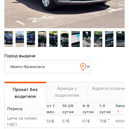
Город выдачи
Аренда с
Адреса подачи
Прокат без
водителем
водителя
от 1
10-29
4-9
1-3
Залог
Период
мес.
суток
суток
суток
?
Цена за сутки(с
*
50$
57$
67$
75$
1000$
НДС)