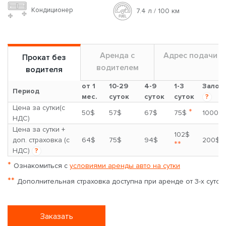
Кондиционер
7.4 л / 100 км
Аренда с
Адрес подачи
Прокат без
водителем
водителя
от 1
10-29
4-9
1-3
Залог
Период
мес.
суток
суток
суток
?
Цена за сутки(с
*
50$
57$
67$
75$
1000$
НДС)
Цена за сутки +
102$
доп. страховка (с
64$
75$
94$
200$
**
НДС)
?
*
Ознакомиться с
условиями аренды авто на сутки
**
Дополнительная страховка доступна при аренде от 3-х суток
Заказать