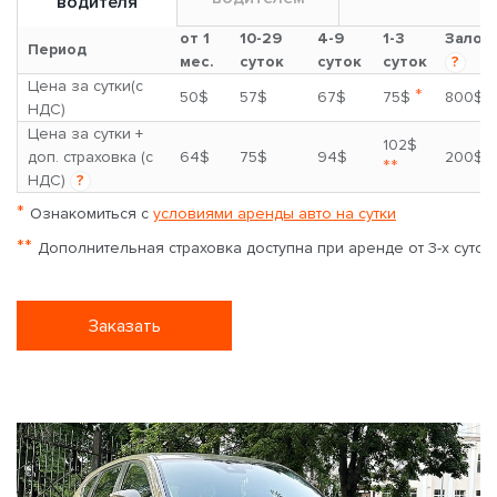
водителя
от 1
10-29
4-9
1-3
Залог
Период
мес.
суток
суток
суток
?
Цена за сутки(с
*
50$
57$
67$
75$
800$
НДС)
Цена за сутки +
102$
доп. страховка (с
64$
75$
94$
200$
**
НДС)
?
*
Ознакомиться с
условиями аренды авто на сутки
**
Дополнительная страховка доступна при аренде от 3-х суток
Заказать