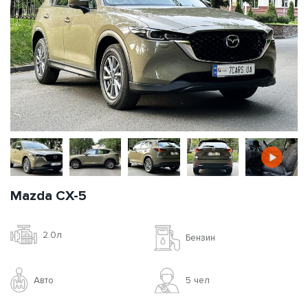
Mazda CX-5
2.0л
Бензин
Авто
5 чел