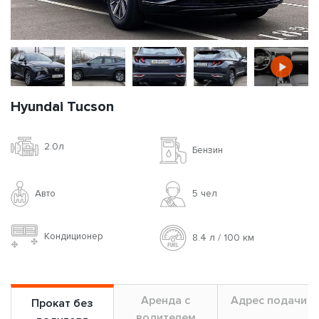
Hyundai Tucson
2.0л
Бензин
Авто
5 чел
Кондиционер
8.4 л / 100 км
Аренда с
Адрес подачи
Прокат без
водителем