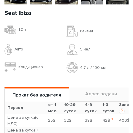
Seat Ibiza
1.0л
Бензин
Авто
5 чел
Кондиционер
4.7 л / 100 км
Адрес подачи
Прокат без водителя
от 1
10-29
4-9
1-3
Залог
Период
мес.
суток
суток
суток
?
Цена за сутки(с
*
25$
32$
38$
42$
400$
НДС)
Цена за сутки +