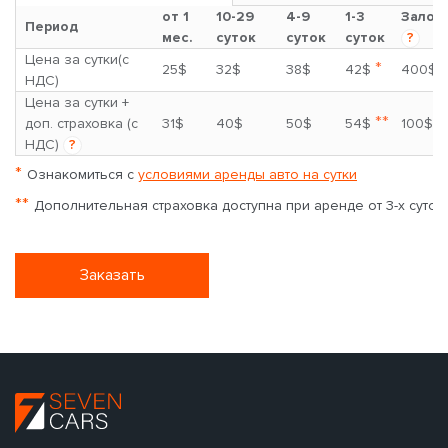
от 1
10-29
4-9
1-3
Залог
Период
мес.
суток
суток
суток
?
Цена за сутки(с
*
25$
32$
38$
42$
400$
НДС)
Цена за сутки +
**
доп. страховка (с
31$
40$
50$
54$
100$
НДС)
?
*
Ознакомиться с
условиями аренды авто на сутки
**
Дополнительная страховка доступна при аренде от 3-х суток
Заказать