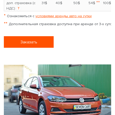
**
доп. страховка (с
31$
40$
50$
54$
100$
НДС)
?
*
Ознакомиться с
условиями аренды авто на сутки
**
Дополнительная страховка доступна при аренде от 3-х суток
Заказать