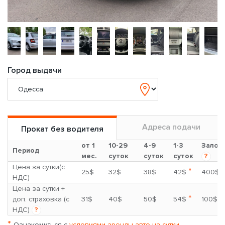
Город выдачи
Адреса подачи
Прокат без водителя
от 1
10-29
4-9
1-3
Залог
Период
мес.
суток
суток
суток
?
Цена за сутки(с
*
25$
32$
38$
42$
400$
НДС)
Цена за сутки +
*
доп. страховка (с
31$
40$
50$
54$
100$
НДС)
?
*
Ознакомиться с
условиями аренды авто на сутки