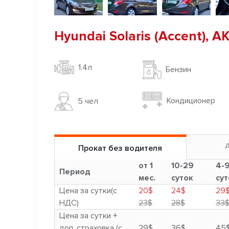
Hyundai Solaris (Accent), 
1.4л
Бензин
Кондиционер
5 чел
Прокат без водителя
от 1
10-29
4-
Период
мес.
суток
сут
Цена за сутки(с
20$
24$
29
НДС)
23$
28$
33
Цена за сутки +
доп. страховка (с
29$
36$
45