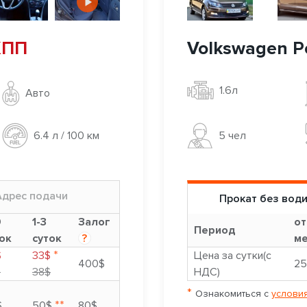
АКПП
Volkswagen P
1.6л
Авто
5 чел
6.4 л / 100 км
Адрес подачи
Прокат без вод
9
1-3
Залог
от
Период
ок
суток
?
ме
*
$
33$
Цена за сутки(с
400$
25
$
38$
НДС)
*
Ознакомиться с
условия
**
$
50$
80$