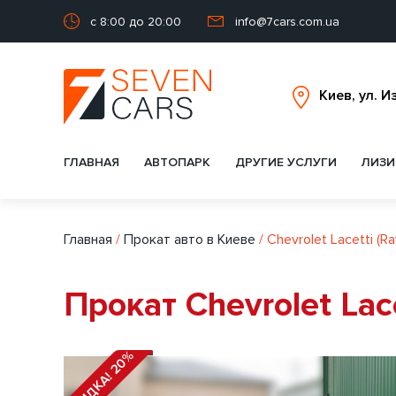
с 8:00 до 20:00
info@7cars.com.ua
ГЛАВНАЯ
АВТОПАРК
ДРУГИЕ УСЛУГИ
ЛИЗИ
Главная
/
Прокат авто в Киеве
/
Chevrolet Lacetti (R
Прокат Chevrolet Lac
СКИДКА! 20%