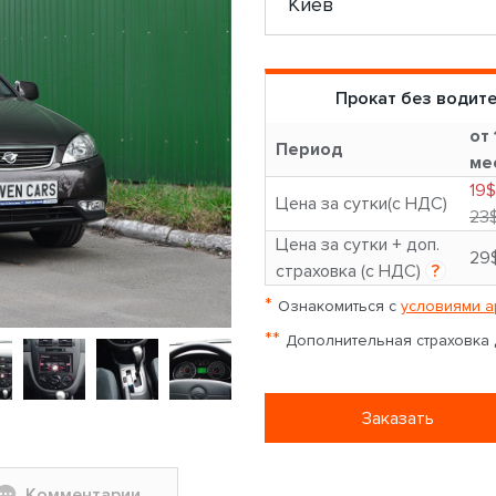
Прокат без водит
от 
Период
ме
19$
Цена за сутки(с НДС)
23
Цена за сутки + доп.
29
страховка (с НДС)
?
*
Ознакомиться с
условиями а
**
Дополнительная страховка д
Заказать
Комментарии