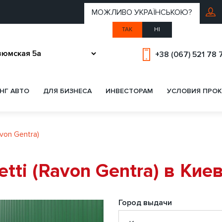
МОЖЛИВО УКРАЇНСЬКОЮ?
ТАК
НІ
+38 (067) 521 78 
НГ АВТО
ДЛЯ БИЗНЕСА
ИНВЕСТОРАМ
УСЛОВИЯ ПРОК
avon Gentra)
etti (Ravon Gentra) в Кие
Город выдачи