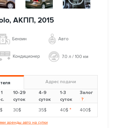
olo, АКПП, 2015
Авто
Бензин
Кондиционер
7.0 л / 100 км
Адрес подачи
ителя
 1
10-29
4-9
1-3
Залог
с.
суток
суток
суток
?
*
$
30$
35$
40$
400$
ми аренды авто на сутки