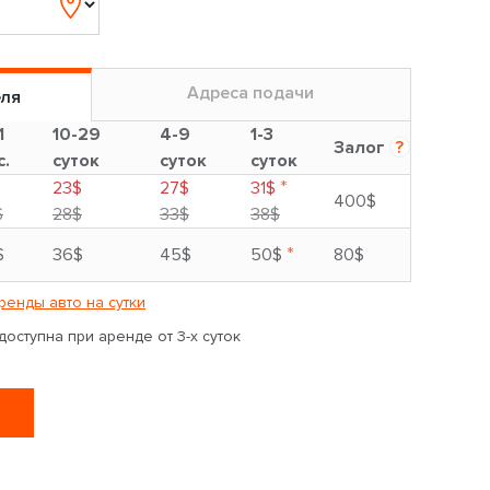
Адреса подачи
еля
1
10-29
4-9
1-3
Залог
?
с.
суток
суток
суток
*
23$
27$
31$
400$
$
28$
33$
38$
*
$
36$
45$
50$
80$
ренды авто на сутки
оступна при аренде от 3-х суток