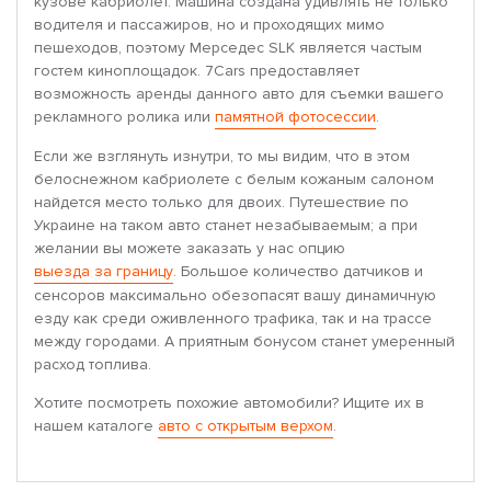
кузове кабриолет. Машина создана удивлять не только
водителя и пассажиров, но и проходящих мимо
пешеходов, поэтому Мерседес SLK является частым
гостем киноплощадок. 7Cars предоставляет
возможность аренды данного авто для съемки вашего
рекламного ролика или
памятной фотосессии
.
Если же взглянуть изнутри, то мы видим, что в этом
белоснежном кабриолете с белым кожаным салоном
найдется место только для двоих. Путешествие по
Украине на таком авто станет незабываемым; а при
желании вы можете заказать у нас опцию
выезда за границу
. Большое количество датчиков и
сенсоров максимально обезопасят вашу динамичную
езду как среди оживленного трафика, так и на трассе
между городами. А приятным бонусом станет умеренный
расход топлива.
Хотите посмотреть похожие автомобили? Ищите их в
нашем каталоге
авто с открытым верхом
.