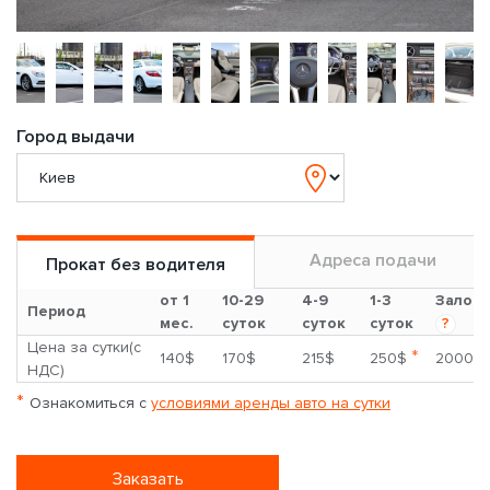
Город выдачи
Адреса подачи
Прокат без водителя
от 1
10-29
4-9
1-3
Залог
Период
мес.
суток
суток
суток
?
Цена за сутки(с
*
140$
170$
215$
250$
2000$
НДС)
*
Ознакомиться с
условиями аренды авто на сутки
Заказать