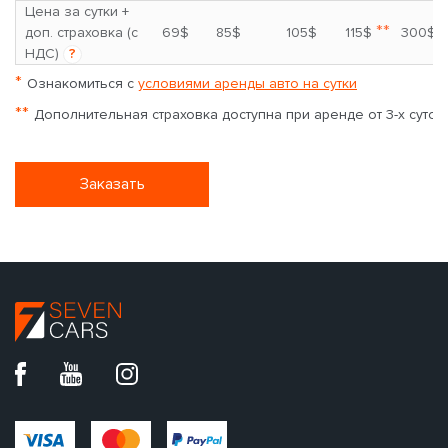
Цена за сутки +
**
доп. страховка (с
69$
85$
105$
115$
300$
НДС)
?
*
Ознакомиться с
условиями аренды авто на сутки
**
Дополнительная страховка доступна при аренде от 3-х суток
Заказать