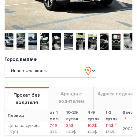
Город выдачи
Аренда с
Адреса подачи
Прокат без
водителем
водителя
от 1
10-29
4-9
1-3
Залог
Период
мес.
суток
суток
суток
?
*
Цена за сутки(с
74$
85$
102$
115$
2000$
НДС)
87$
100$
120$
135$