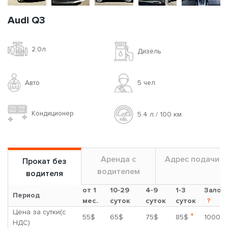
Audi Q3
2.0л
Дизель
Авто
5 чел
Кондиционер
5.4 л / 100 км
Аренда с
Адрес подачи
Прокат без
водителем
водителя
от 1
10-29
4-9
1-3
Залог
Период
мес.
суток
суток
суток
?
Цена за сутки(с
*
55$
65$
75$
85$
1000$
НДС)