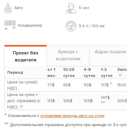
Авто
5 чел
Кондиционер
5.4 л / 100 км
Аренда с
Адрес подачи
Прокат без
водителем
водителя
от 1
10-29
4-9
1-3
Залог
Период
мес.
суток
суток
суток
?
Цена за сутки(с
*
77$
86$
99$
117$
1500$
НДС)
Цена за сутки +
147$
доп. страховка (с
93$
106$
129$
300$
**
НДС)
?
*
Ознакомиться с
условиями аренды авто на сутки
**
Дополнительная страховка доступна при аренде от 3-х суток