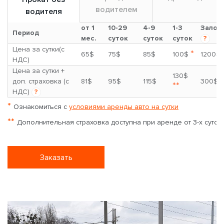
водителем
водителя
от 1
10-29
4-9
1-3
Залог
Период
мес.
суток
суток
суток
?
Цена за сутки(с
*
65$
75$
85$
100$
1200$
НДС)
Цена за сутки +
130$
доп. страховка (с
81$
95$
115$
300$
**
НДС)
?
*
Ознакомиться с
условиями аренды авто на сутки
**
Дополнительная страховка доступна при аренде от 3-х суток
Заказать