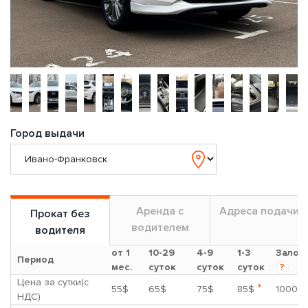
Город выдачи
Аренда с
Адреса подачи
Прокат без
водителем
водителя
от 1
10-29
4-9
1-3
Залог
Период
мес.
суток
суток
суток
?
Цена за сутки(с
*
55$
65$
75$
85$
1000$
НДС)