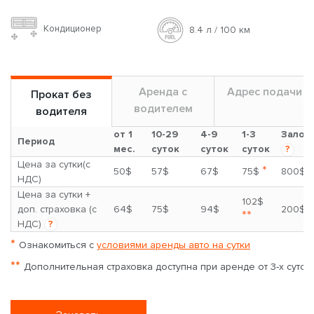
Кондиционер
8.4 л / 100 км
Аренда с
Адрес подачи
Прокат без
водителем
водителя
от 1
10-29
4-9
1-3
Залог
Период
мес.
суток
суток
суток
?
Цена за сутки(с
*
50$
57$
67$
75$
800$
НДС)
Цена за сутки +
102$
доп. страховка (с
64$
75$
94$
200$
**
НДС)
?
*
Ознакомиться с
условиями аренды авто на сутки
**
Дополнительная страховка доступна при аренде от 3-х суток