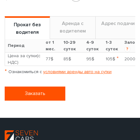
Аренда с
Адрес подачи
Прокат без
водителем
водителя
от 1
10-29
4-9
1-3
Залог
Период
мес.
суток
суток
суток
?
Цена за сутки(с
*
77$
85$
95$
105$
2000$
НДС)
*
Ознакомиться с
условиями аренды авто на сутки
Заказать