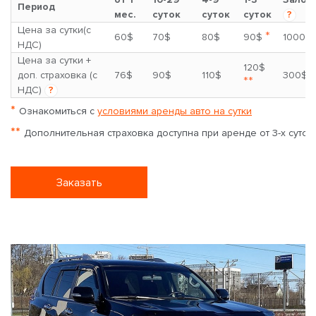
Период
мес.
суток
суток
суток
?
Цена за сутки(с
*
60$
70$
80$
90$
1000$
НДС)
Цена за сутки +
120$
доп. страховка (с
76$
90$
110$
300$
**
НДС)
?
*
Ознакомиться с
условиями аренды авто на сутки
**
Дополнительная страховка доступна при аренде от 3-х суток
Заказать