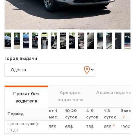
Город выдачи
Аренда с
Адреса подачи
Прокат без
водителем
водителя
от 1
10-29
4-9
1-3
Залог
Период
мес.
суток
суток
суток
?
Цена за сутки(с
*
55$
65$
75$
85$
1000$
НДС)