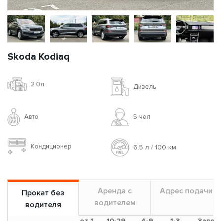
Skoda Kodiaq
2.0л
Дизель
Авто
5 чел
Кондиционер
6.5 л / 100 км
Аренда с
Адрес подачи
Прокат без
водителем
водителя
от 1
10-29
4-9
1-3
Залог