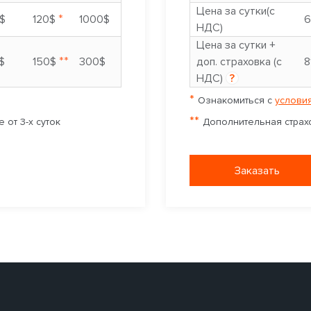
Цена за сутки(с
*
$
120$
1000$
6
НДС)
Цена за сутки +
**
$
150$
300$
доп. страховка (с
8
НДС)
?
*
Ознакомиться с
условия
**
 от 3-х суток
Дополнительная страхо
Заказать