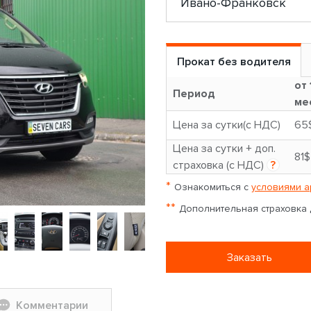
Прокат без водителя
от 
Период
ме
Цена за сутки(с НДС)
65
Цена за сутки + доп.
81$
страховка (с НДС)
?
*
Ознакомиться с
условиями а
**
Дополнительная страховка д
Заказать
Комментарии