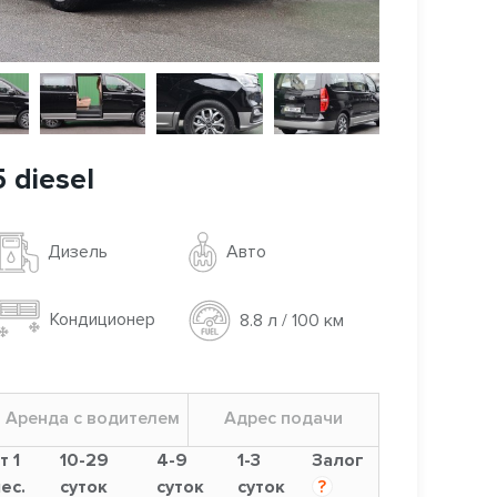
 diesel
Авто
Дизель
Кондиционер
8.8 л / 100 км
Аренда с водителем
Адрес подачи
т 1
10-29
4-9
1-3
Залог
ес.
суток
суток
суток
?