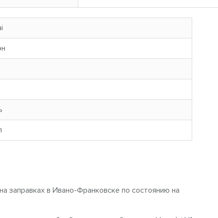
i
эн
ь
л
 на заправках в Ивано-Франковске по состоянию на