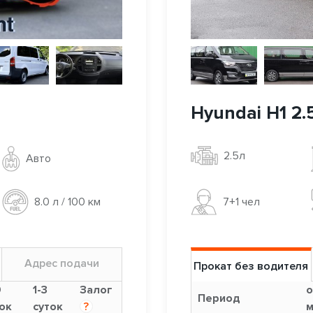
Hyundai H1 2.5
2.5л
Авто
7+1 чел
8.0 л / 100 км
Адрес подачи
Прокат без водителя
9
1-3
Залог
о
Период
ок
суток
?
м