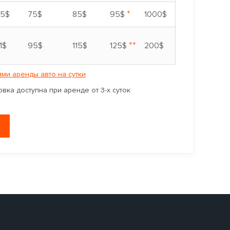
*
5$
75$
85$
95$
1000$
**
1$
95$
115$
125$
200$
ми аренды авто на сутки
вка доступна при аренде от 3-х суток