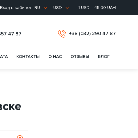
Вход в кабинет
1 USD = 45.00 UAH
RU
USD
+38 (032) 290 47 87
657 47 87
АТА
КОНТАКТЫ
О НАС
ОТЗЫВЫ
БЛОГ
вске