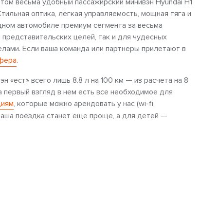
этом весьма удобный пассажирский минивэн Hyundai H1
Стильная оптика, лёгкая управляемость, мощная тяга и
дном автомобиле премиум сегмента за весьма
 представительских целей, так и для чудесных
елами. Если ваша команда или партнеры прилетают в
фера
.
н «ест» всего лишь 8.8 л на 100 км — из расчета на 8
 первый взгляд в нем есть все необходимое для
циям
, которые можно арендовать у нас (wi-fi,
ваша поездка станет еще проще, а для детей —