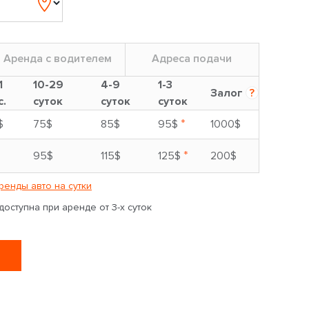
Аренда с водителем
Адреса подачи
1
10-29
4-9
1-3
Залог
?
с.
суток
суток
суток
*
$
75$
85$
95$
1000$
*
95$
115$
125$
200$
ренды авто на сутки
оступна при аренде от 3-х суток