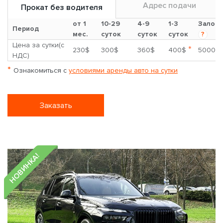
Адрес подачи
Прокат без водителя
от 1
10-29
4-9
1-3
Залог
Период
мес.
суток
суток
суток
?
Цена за сутки(с
*
230$
300$
360$
400$
5000$
НДС)
*
Ознакомиться с
условиями аренды авто на сутки
Заказать
НОВИНКА!