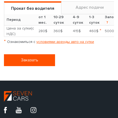
Адрес подачи
Прокат без водителя
от 1
10-29
4-9
1-3
Залог
Период
мес.
суток
суток
суток
?
Цена за сутки(с
*
280$
360$
415$
460$
5000$
НДС)
*
Ознакомиться с
условиями аренды авто на сутки
Заказать