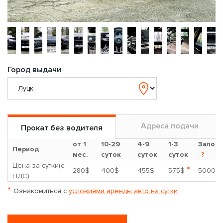
Город выдачи
Адреса подачи
Прокат без водителя
от 1
10-29
4-9
1-3
Залог
Период
мес.
суток
суток
суток
?
Цена за сутки(с
*
280$
400$
455$
575$
5000$
НДС)
*
Ознакомиться с
условиями аренды авто на сутки