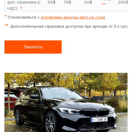
доп. страховка (с
69$
76$
90$
200$
**
НДС)
?
*
Ознакомиться с
условиями аренды авто на сутки
**
Дополнительная страховка доступна при аренде от 3-х суток
Заказать