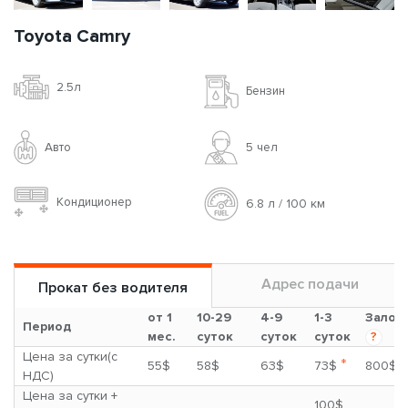
Toyota Camry
2.5л
Бензин
Авто
5 чел
Кондиционер
6.8 л / 100 км
Адрес подачи
Прокат без водителя
от 1
10-29
4-9
1-3
Залог
Период
мес.
суток
суток
суток
?
Цена за сутки(с
*
55$
58$
63$
73$
800$
НДС)
Цена за сутки +
100$