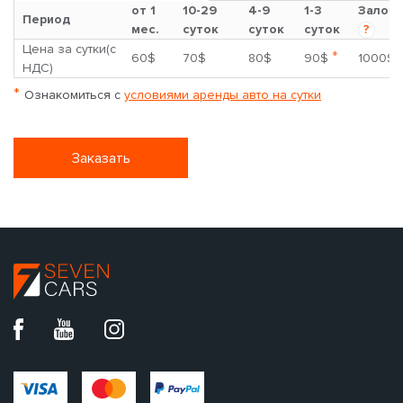
от 1
10-29
4-9
1-3
Залог
Период
мес.
суток
суток
суток
?
Цена за сутки(с
*
60$
70$
80$
90$
1000$
НДС)
*
Ознакомиться с
условиями аренды авто на сутки
Заказать