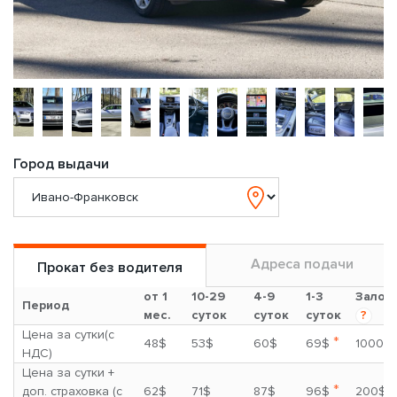
Город выдачи
Адреса подачи
Прокат без водителя
от 1
10-29
4-9
1-3
Залог
Период
мес.
суток
суток
суток
?
Цена за сутки(с
*
48$
53$
60$
69$
1000$
НДС)
Цена за сутки +
*
доп. страховка (с
62$
71$
87$
96$
200$