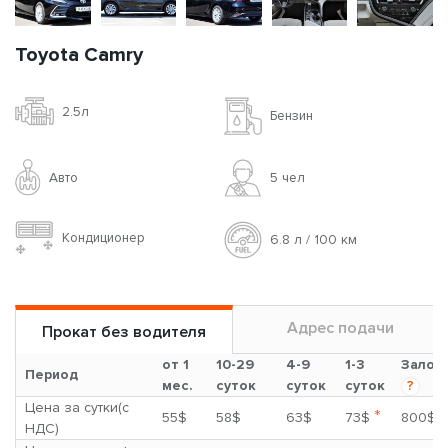
Toyota Camry
2.5л
Бензин
Авто
5 чел
Кондиционер
6.8 л / 100 км
Адрес подачи
Прокат без водителя
от 1
10-29
4-9
1-3
Залог
Период
мес.
суток
суток
суток
?
Цена за сутки(с
*
55$
58$
63$
73$
800$
НДС)