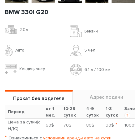
BMW 330i G20
2.0л
Бензин
Авто
5 чел
Кондиционер
6.1 л / 100 км
Адрес подачи
Прокат без водителя
от 1
10-29
4-9
1-3
Залог
Период
мес.
суток
суток
суток
?
Цена за сутки(с
*
60$
70$
80$
90$
1000$
НДС)
*
Ознакомиться с
условиями аренды авто на сутки