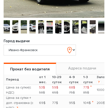
Город выдачи
Адреса подачи
Прокат без водителя
от 1
10-29
4-9
1-3
Залог
Период
мес.
суток
суток
суток
?
*
Цена за сутки(с
53$
59$
68$
77$
1000$
НДС)
58$
65$
75$
85$
Цена за сутки +
*
доп. страховка (с
69$
77$
95$
104$
200$
НДС)
?