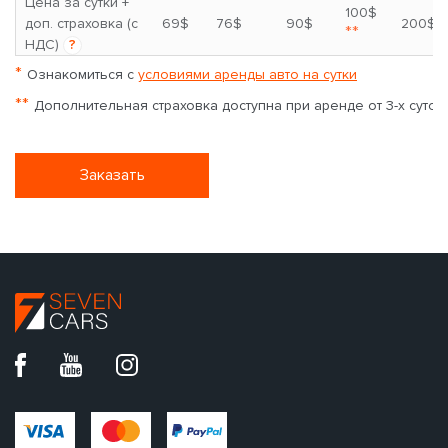
Цена за сутки +
100$
доп. страховка (с
69$
76$
90$
200$
**
НДС)
?
*
Ознакомиться с
условиями аренды авто на сутки
**
Дополнительная страховка доступна при аренде от 3-х суток
Заказать