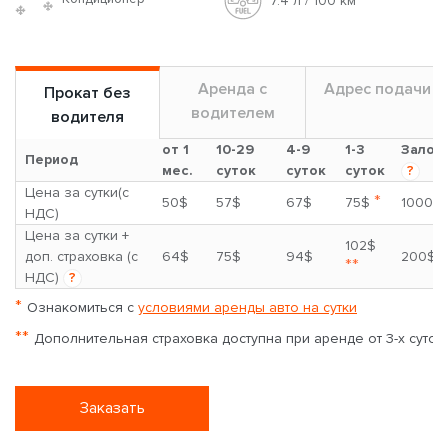
7.4 л / 100 км
Аренда с
Адрес подачи
Прокат без
водителем
водителя
от 1
10-29
4-9
1-3
Залог
Период
мес.
суток
суток
суток
?
Цена за сутки(с
*
50$
57$
67$
75$
1000$
НДС)
Цена за сутки +
102$
доп. страховка (с
64$
75$
94$
200$
**
НДС)
?
*
Ознакомиться с
условиями аренды авто на сутки
**
Дополнительная страховка доступна при аренде от 3-х суток
Заказать