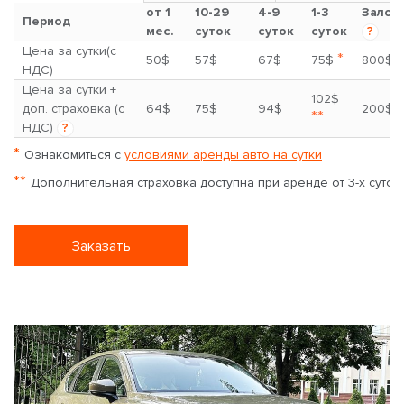
от 1
10-29
4-9
1-3
Залог
Период
мес.
суток
суток
суток
?
Цена за сутки(с
*
50$
57$
67$
75$
800$
НДС)
Цена за сутки +
102$
доп. страховка (с
64$
75$
94$
200$
**
НДС)
?
*
Ознакомиться с
условиями аренды авто на сутки
**
Дополнительная страховка доступна при аренде от 3-х суток
Заказать