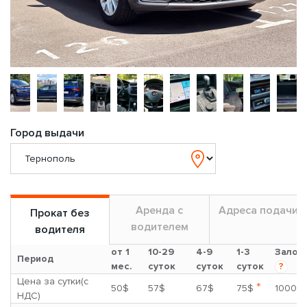
Город выдачи
Аренда с
Адреса подачи
Прокат без
водителем
водителя
от 1
10-29
4-9
1-3
Залог
Период
мес.
суток
суток
суток
?
Цена за сутки(с
*
50$
57$
67$
75$
1000$
НДС)