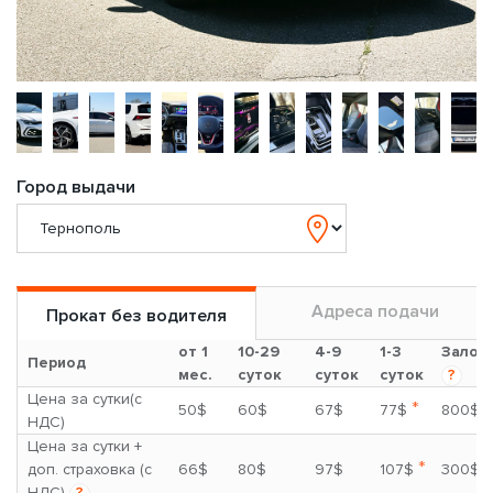
Город выдачи
Адреса подачи
Прокат без водителя
от 1
10-29
4-9
1-3
Залог
Период
мес.
суток
суток
суток
?
Цена за сутки(с
*
50$
60$
67$
77$
800$
НДС)
Цена за сутки +
*
доп. страховка (с
66$
80$
97$
107$
300$
НДС)
?