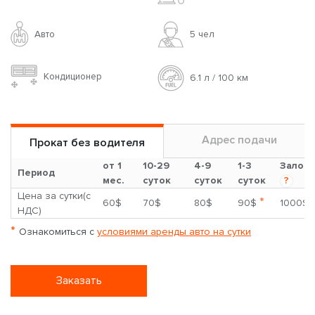
Авто
5 чел
Кондиционер
6.1 л / 100 км
Адрес подачи
Прокат без водителя
от 1
10-29
4-9
1-3
Залог
Период
мес.
суток
суток
суток
?
Цена за сутки(с
*
60$
70$
80$
90$
1000$
НДС)
*
Ознакомиться с
условиями аренды авто на сутки
Заказать