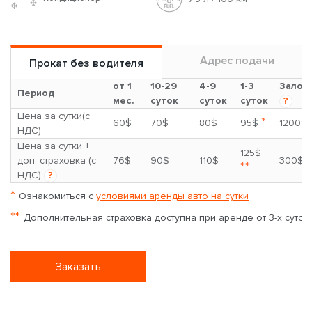
Адрес подачи
Прокат без водителя
от 1
10-29
4-9
1-3
Залог
Период
мес.
суток
суток
суток
?
Цена за сутки(с
*
60$
70$
80$
95$
1200$
НДС)
Цена за сутки +
125$
доп. страховка (с
76$
90$
110$
300$
**
НДС)
?
*
Ознакомиться с
условиями аренды авто на сутки
**
Дополнительная страховка доступна при аренде от 3-х суток
Заказать