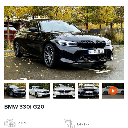
BMW 330i G20
2.0л
Бензин