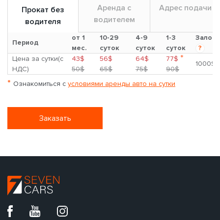
Аренда с
Адрес подачи
Прокат без
водителем
водителя
от 1
10-29
4-9
1-3
Залог
Период
мес.
суток
суток
суток
?
*
Цена за сутки(с
43$
56$
64$
77$
1000$
НДС)
50$
65$
75$
90$
*
Ознакомиться с
условиями аренды авто на сутки
Заказать