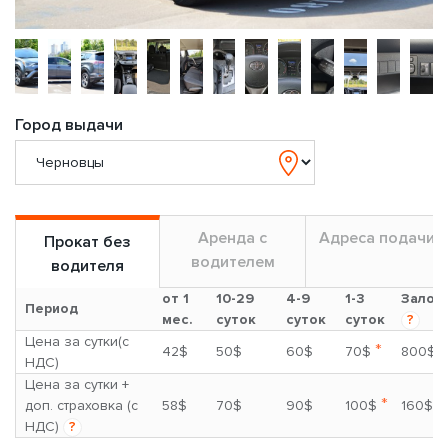
Город выдачи
Аренда с
Адреса подачи
Прокат без
водителем
водителя
от 1
10-29
4-9
1-3
Залог
Период
мес.
суток
суток
суток
?
Цена за сутки(с
*
42$
50$
60$
70$
800$
НДС)
Цена за сутки +
*
доп. страховка (с
58$
70$
90$
100$
160$
НДС)
?