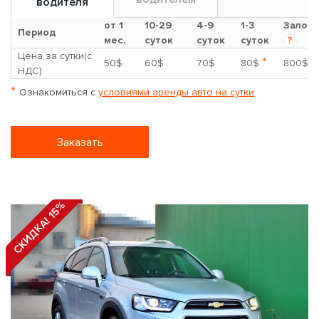
водителя
от 1
10-29
4-9
1-3
Залог
Период
мес.
суток
суток
суток
?
Цена за сутки(с
*
50$
60$
70$
80$
800$
НДС)
*
Ознакомиться с
условиями аренды авто на сутки
Заказать
СКИДКА! 15%