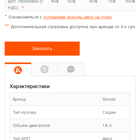
*
доп. страховка (с
45$
50$
65$
75$
100$
НДС)
?
*
Ознакомиться с
условиями аренды авто на сутки
**
Дополнительная страховка доступна при аренде от 3-х суток
Заказать
Характеристики
Бренд
Skoda
Тип кузова
Седан
Объём двигателя
1.6 л
Тип КПП
Авто