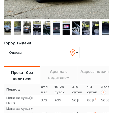
Город выдачи
Аренда с
Адреса подачи
Прокат без
водителем
водителя
от 1
10-29
4-9
1-3
Залог
Период
мес.
суток
суток
суток
?
Цена за сутки(с
*
37$
40$
50$
60$
500$
НДС)
Цена за сутки +