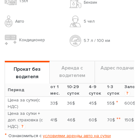
1.5tл
Бензин
Авто
5 чел
Кондиционер
5.7 л / 100 км
Аренда с
Адрес подачи
Прокат без
водителем
водителя
от 1
10-29
4-9
1-3
Залог
Период
мес.
суток
суток
суток
?
Цена за сутки(с
*
33$
36$
45$
55$
600$
НДС)
Цена за сутки +
**
доп. страховка (с
41$
46$
60$
70$
150$
НДС)
?
*
Ознакомиться с
условиями аренды авто на сутки