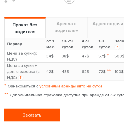
Аренда с
Адрес подачи
Прокат без
водителем
водителя
от 1
10-29
4-9
1-3
Залог
Период
мес.
суток
суток
суток
?
Цена за сутки(с
*
34$
38$
47$
57$
500$
НДС)
Цена за сутки +
**
доп. страховка (с
42$
48$
62$
72$
100$
НДС)
?
*
Ознакомиться с
условиями аренды авто на сутки
**
Дополнительная страховка доступна при аренде от 3-х суток
Заказать