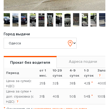
Город выдачи
Адреса подачи
Прокат без водителя
от 1
10-29
4-9
1-3
Залог
Период
мес.
суток
суток
суток
?
Цена за сутки(с
*
25$
32$
38$
42$
400$
НДС)
Цена за сутки +
*
доп. страховка (с
31$
40$
50$
54$
100$
НДС)
?
*
Ознакомиться с
условиями аренды авто на сутки