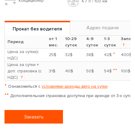
Кондиционер
4.7 л / 100 км
Адрес подачи
Прокат без водителя
от 1
10-29
4-9
1-3
Залог
Период
мес.
суток
суток
суток
?
Цена за сутки(с
*
25$
32$
38$
42$
400$
НДС)
Цена за сутки +
**
доп. страховка (с
31$
40$
50$
54$
100$
НДС)
?
*
Ознакомиться с
условиями аренды авто на сутки
**
Дополнительная страховка доступна при аренде от 3-х суток
Заказать