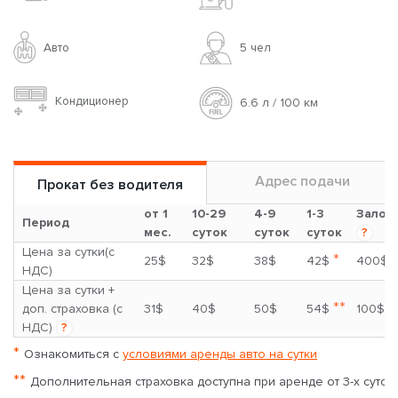
Авто
5 чел
Кондиционер
6.6 л / 100 км
Адрес подачи
Прокат без водителя
от 1
10-29
4-9
1-3
Залог
Период
мес.
суток
суток
суток
?
Цена за сутки(с
*
25$
32$
38$
42$
400$
НДС)
Цена за сутки +
**
доп. страховка (с
31$
40$
50$
54$
100$
НДС)
?
*
Ознакомиться с
условиями аренды авто на сутки
**
Дополнительная страховка доступна при аренде от 3-х суток