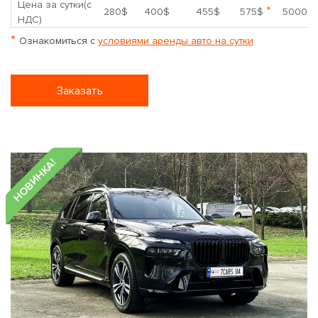
Цена за сутки(с
*
280$
400$
455$
575$
5000$
НДС)
*
Ознакомиться с
условиями аренды авто на сутки
Заказать
НОВИНКА!