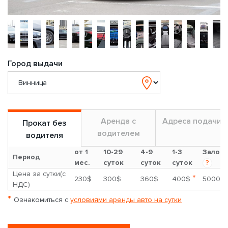
Город выдачи
Аренда с
Адреса подачи
Прокат без
водителем
водителя
от 1
10-29
4-9
1-3
Залог
Период
мес.
суток
суток
суток
?
Цена за сутки(с
*
230$
300$
360$
400$
5000$
НДС)
*
Ознакомиться с
условиями аренды авто на сутки