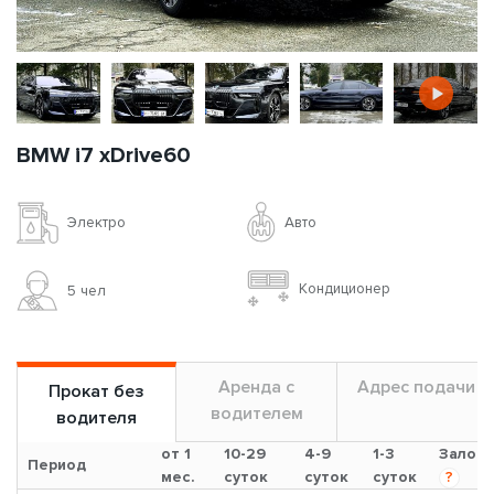
BMW i7 xDrive60
Авто
Электро
Кондиционер
5 чел
Аренда с
Адрес подачи
Прокат без
водителем
водителя
от 1
10-29
4-9
1-3
Залог
Период
мес.
суток
суток
суток
?