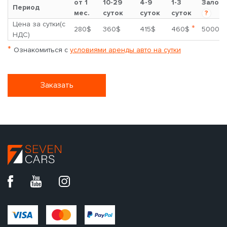
от 1
10-29
4-9
1-3
Залог
Период
мес.
суток
суток
суток
?
Цена за сутки(с
*
280$
360$
415$
460$
5000$
НДС)
*
Ознакомиться с
условиями аренды авто на сутки
Заказать