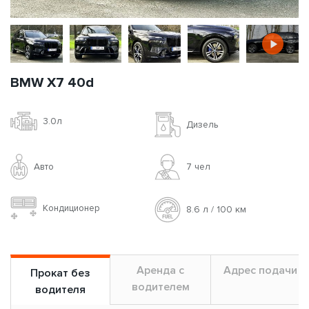
BMW X7 40d
3.0л
Дизель
Авто
7 чел
Кондиционер
8.6 л / 100 км
Аренда с
Адрес подачи
Прокат без
водителем
водителя