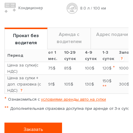
Кондиционер
8.0 л / 100 км
Аренда с
Адрес подачи
Прокат без
водителем
водителя
от 1
10-29
4-9
1-3
Залог
Период
мес.
суток
суток
суток
?
Цена за сутки(с
*
75$
85$
100$
120$
1000$
НДС)
Цена за сутки +
150$
доп. страховка (с
91$
105$
130$
300$
**
НДС)
?
*
Ознакомиться с
условиями аренды авто на сутки
**
Дополнительная страховка доступна при аренде от 3-х суток
Заказать