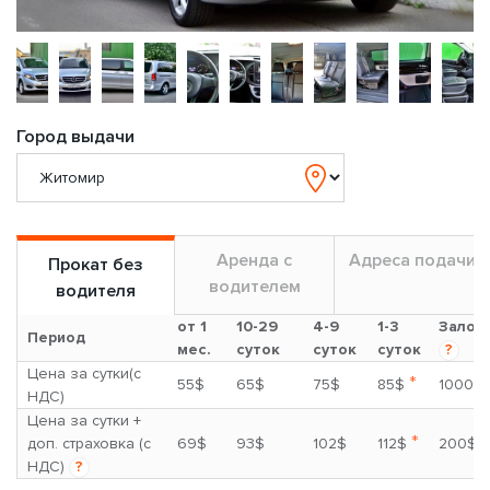
Город выдачи
Аренда с
Адреса подачи
Прокат без
водителем
водителя
от 1
10-29
4-9
1-3
Залог
Период
мес.
суток
суток
суток
?
Цена за сутки(с
*
55$
65$
75$
85$
1000$
НДС)
Цена за сутки +
*
доп. страховка (с
69$
93$
102$
112$
200$
НДС)
?