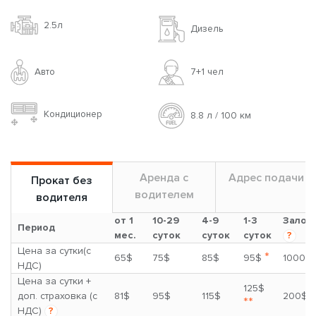
2.5л
Дизель
Авто
7+1 чел
Кондиционер
8.8 л / 100 км
Аренда с
Адрес подачи
Прокат без
водителем
водителя
от 1
10-29
4-9
1-3
Залог
Период
мес.
суток
суток
суток
?
Цена за сутки(с
*
65$
75$
85$
95$
1000$
НДС)
Цена за сутки +
125$
доп. страховка (с
81$
95$
115$
200$
**
НДС)
?