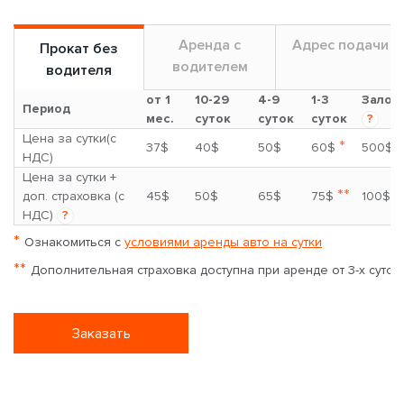
Аренда с
Адрес подачи
Прокат без
водителем
водителя
от 1
10-29
4-9
1-3
Залог
Период
мес.
суток
суток
суток
?
Цена за сутки(с
*
37$
40$
50$
60$
500$
НДС)
Цена за сутки +
**
доп. страховка (с
45$
50$
65$
75$
100$
НДС)
?
*
Ознакомиться с
условиями аренды авто на сутки
**
Дополнительная страховка доступна при аренде от 3-х суток
Заказать