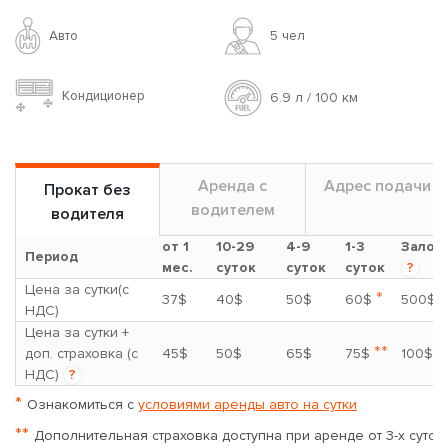
Авто
5 чел
Кондиционер
6.9 л / 100 км
Аренда с
Адрес подачи
Прокат без
водителем
водителя
от 1
10-29
4-9
1-3
Залог
Период
мес.
суток
суток
суток
?
Цена за сутки(с
*
37$
40$
50$
60$
500$
НДС)
Цена за сутки +
**
доп. страховка (с
45$
50$
65$
75$
100$
НДС)
?
*
Ознакомиться с
условиями аренды авто на сутки
**
Дополнительная страховка доступна при аренде от 3-х суток