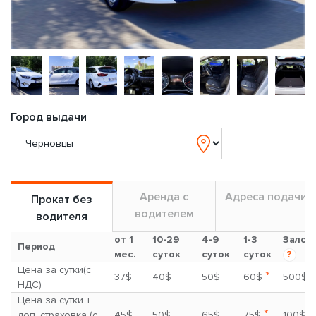
Город выдачи
Аренда с
Адреса подачи
Прокат без
водителем
водителя
от 1
10-29
4-9
1-3
Залог
Период
мес.
суток
суток
суток
?
Цена за сутки(с
*
37$
40$
50$
60$
500$
НДС)
Цена за сутки +
*
доп. страховка (с
45$
50$
65$
75$
100$