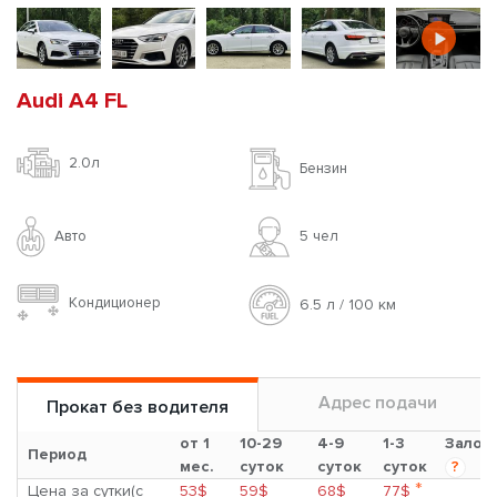
Audi A4 FL
2.0л
Бензин
Авто
5 чел
Кондиционер
6.5 л / 100 км
Адрес подачи
Прокат без водителя
от 1
10-29
4-9
1-3
Залог
Период
мес.
суток
суток
суток
?
*
Цена за сутки(с
53$
59$
68$
77$