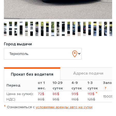
Город выдачи
Адреса подачи
Прокат без водителя
от 1
10-29
4-9
1-3
Залог
Период
мес.
суток
суток
суток
?
*
Цена за сутки(с
72$
86$
99$
113$
1500$
НДС)
80$
95$
110$
125$
*
Ознакомиться с
условиями аренды авто на сутки