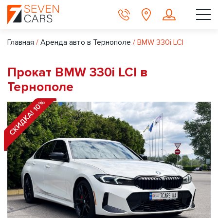
Главная
/
Аренда авто в Тернополе
/
BMW 330i LCI
Прокат BMW 330i LCI в
Тернополе
СКИДКА! 10%