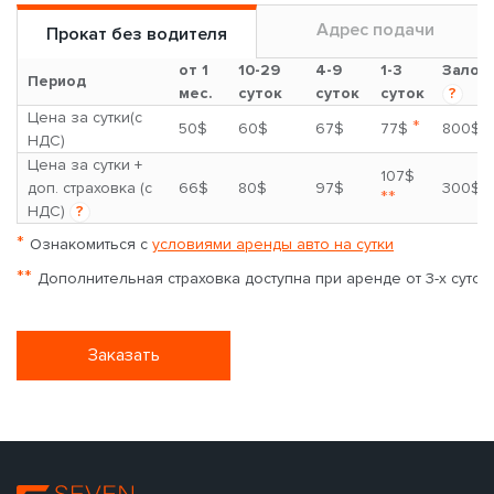
Адрес подачи
Прокат без водителя
от 1
10-29
4-9
1-3
Залог
Период
мес.
суток
суток
суток
?
Цена за сутки(с
*
50$
60$
67$
77$
800$
НДС)
Цена за сутки +
107$
доп. страховка (с
66$
80$
97$
300$
**
НДС)
?
*
Ознакомиться с
условиями аренды авто на сутки
**
Дополнительная страховка доступна при аренде от 3-х суток
Заказать