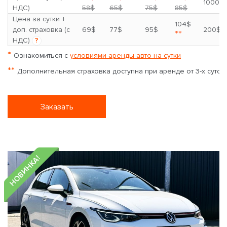
1000$
НДС)
58$
65$
75$
85$
Цена за сутки +
104$
доп. страховка (с
69$
77$
95$
200$
**
НДС)
?
*
Ознакомиться с
условиями аренды авто на сутки
**
Дополнительная страховка доступна при аренде от 3-х суток
Заказать
НОВИНКА!