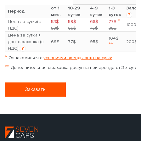
от 1
10-29
4-9
1-3
Залог
Период
мес.
суток
суток
суток
?
*
Цена за сутки(с
53$
59$
68$
77$
1000$
НДС)
58$
65$
75$
85$
Цена за сутки +
104$
доп. страховка (с
69$
77$
95$
200$
**
НДС)
?
*
Ознакомиться с
условиями аренды авто на сутки
**
Дополнительная страховка доступна при аренде от 3-х суток
Заказать