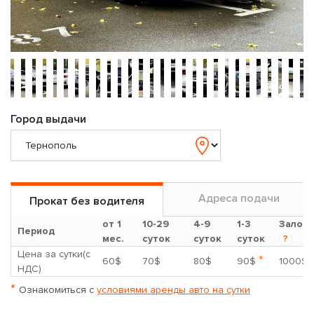
Город выдачи
Адреса подачи
Прокат без водителя
от 1
10-29
4-9
1-3
Залог
Период
мес.
суток
суток
суток
?
Цена за сутки(с
*
60$
70$
80$
90$
1000$
НДС)
*
Ознакомиться с
условиями аренды авто на сутки