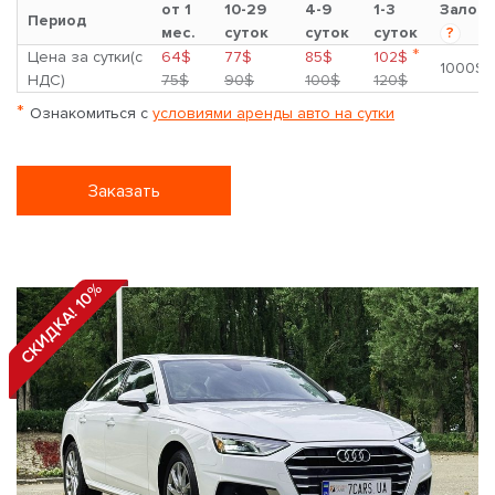
от 1
10-29
4-9
1-3
Залог
Период
мес.
суток
суток
суток
?
*
Цена за сутки(с
64$
77$
85$
102$
1000$
НДС)
75$
90$
100$
120$
*
Ознакомиться с
условиями аренды авто на сутки
Заказать
СКИДКА! 10%