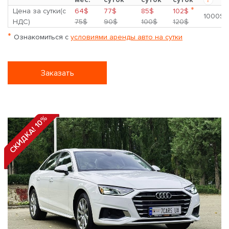
*
Цена за сутки(с
64$
77$
85$
102$
1000$
НДС)
75$
90$
100$
120$
*
Ознакомиться с
условиями аренды авто на сутки
Заказать
СКИДКА! 10%