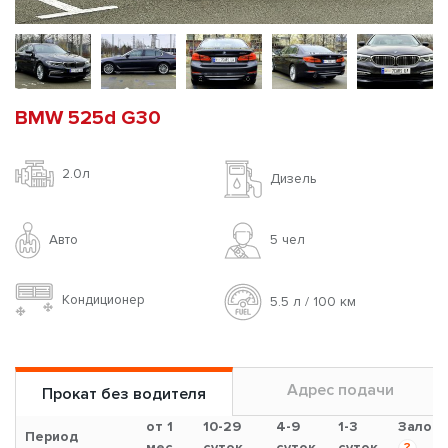
BMW 525d G30
2.0л
Дизель
Авто
5 чел
Кондиционер
5.5 л / 100 км
Адрес подачи
Прокат без водителя
от 1
10-29
4-9
1-3
Залог
Период
мес.
суток
суток
суток
?