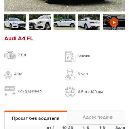
Audi A4 FL
2.0л
Бензин
Авто
5 чел
Кондиционер
6.5 л / 100 км
Адрес подачи
Прокат без водителя
от 1
10-29
4-9
1-3
Залог