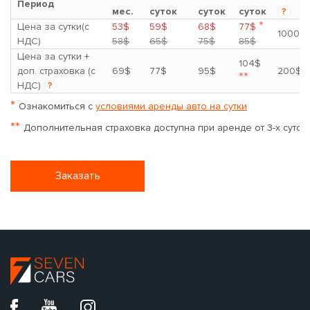
Период
мес.
суток
суток
суток
?
*
Цена за сутки(с
53$
59$
68$
77$
1000$
НДС)
58$
65$
75$
85$
Цена за сутки +
104$
доп. страховка (с
69$
77$
95$
200$
**
НДС)
?
*
Ознакомиться с
условиями аренды авто на сутки
**
Дополнительная страховка доступна при аренде от 3-х суток
Заказать