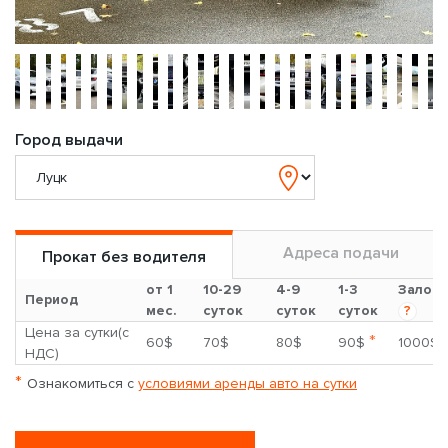
Город выдачи
Адреса подачи
Прокат без водителя
от 1
10-29
4-9
1-3
Залог
Период
мес.
суток
суток
суток
?
Цена за сутки(с
*
60$
70$
80$
90$
1000$
НДС)
*
Ознакомиться с
условиями аренды авто на сутки