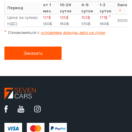
от 1
10-29
4-9
1-3
Залог
Период
мес.
суток
суток
суток
?
*
Цена за сутки(с
117$
135$
153$
171$
3000$
НДС)
130$
150$
170$
190$
*
Ознакомиться с
условиями аренды авто на сутки
Заказать