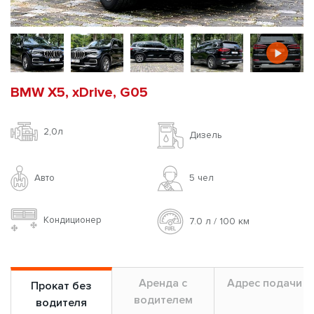
BMW X5, xDrive, G05
2,0л
Дизель
Авто
5 чел
Кондиционер
7.0 л / 100 км
Аренда с
Адрес подачи
Прокат без
водителем
водителя