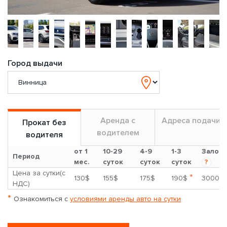
Город выдачи
Аренда с
Адреса подачи
Прокат без
водителем
водителя
от 1
10-29
4-9
1-3
Залог
Период
мес.
суток
суток
суток
?
Цена за сутки(с
*
130$
155$
175$
190$
3000$
НДС)
*
Ознакомиться с
условиями аренды авто на сутки