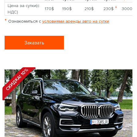
Цена за сутки(с
*
170$
190$
210$
230$
3000$
НДС)
*
Ознакомиться с
условиями аренды авто на сутки
Заказать
СКИДКА! 10%