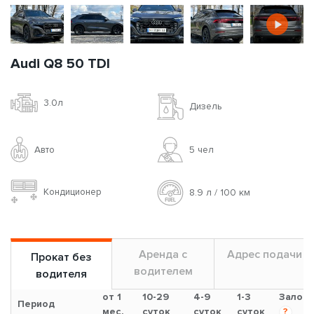
Audi Q8 50 TDI
3.0л
Дизель
Авто
5 чел
Кондиционер
8.9 л / 100 км
Аренда с
Адрес подачи
Прокат без
водителем
водителя
от 1
10-29
4-9
1-3
Залог
Период
мес.
суток
суток
суток
?