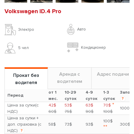
Volkswagen ID.4 Pro
Авто
Электро
Кондиционер
5 чел
Аренда с
Адрес подачи
Прокат без
водителем
водителя
от 1
10-29
4-9
1-3
Залог
Период
мес.
суток
суток
суток
?
*
Цена за сутки(с
42$
53$
63$
70$
1000$
НДС)
60$
75$
90$
100$
Цена за сутки +
100$
доп. страховка (с
58$
73$
93$
300$
**
НДС)
?