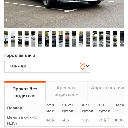
Город выдачи
Аренда с
Адреса подачи
Прокат без
водителем
водителя
от 1
10-29
4-9
1-3
Залог
Период
мес.
суток
суток
суток
?
Цена за сутки(с
*
40$
50$
60$
70$
1000$
НДС)