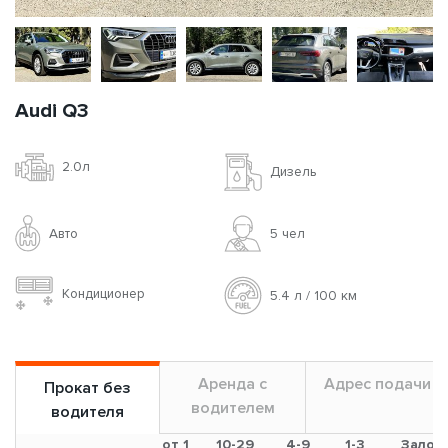
Audi Q3
2.0л
Дизель
Авто
5 чел
Кондиционер
5.4 л / 100 км
Аренда с
Адрес подачи
Прокат без
водителем
водителя
от 1
10-29
4-9
1-3
Залог