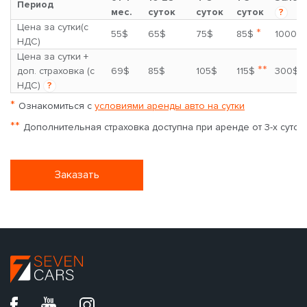
Период
мес.
суток
суток
суток
?
Цена за сутки(с
*
55$
65$
75$
85$
1000$
НДС)
Цена за сутки +
**
доп. страховка (с
69$
85$
105$
115$
300$
НДС)
?
*
Ознакомиться с
условиями аренды авто на сутки
**
Дополнительная страховка доступна при аренде от 3-х суток
Заказать