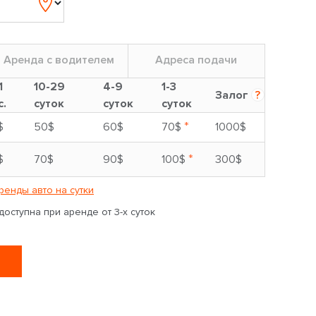
Аренда с водителем
Адреса подачи
1
10-29
4-9
1-3
Залог
?
с.
суток
суток
суток
*
$
50$
60$
70$
1000$
*
$
70$
90$
100$
300$
ренды авто на сутки
оступна при аренде от 3-х суток