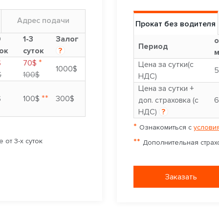
Адрес подачи
Прокат без водителя
9
1-3
Залог
о
Период
ок
суток
?
м
*
$
70$
Цена за сутки(с
1000$
5
$
100$
НДС)
Цена за сутки +
**
$
100$
300$
доп. страховка (с
6
НДС)
?
*
Ознакомиться с
условия
**
 от 3-х суток
Дополнительная страхо
Заказать