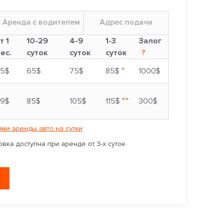
Аренда с водителем
Адрес подачи
т 1
10-29
4-9
1-3
Залог
ес.
суток
суток
суток
?
*
5$
65$
75$
85$
1000$
**
9$
85$
105$
115$
300$
ми аренды авто на сутки
вка доступна при аренде от 3-х суток