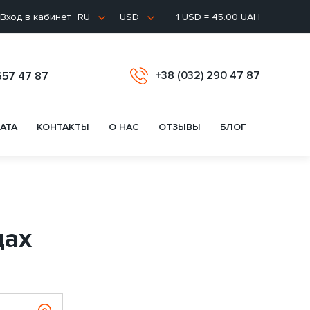
Вход в кабинет
1 USD = 45.00 UAH
RU
USD
+38 (032) 290 47 87
657 47 87
АТА
КОНТАКТЫ
О НАС
ОТЗЫВЫ
БЛОГ
цах