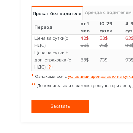
Аренда с водителем
Прокат без водителя
от 1
10-29
4-
Период
мес.
суток
сут
Цена за сутки(с
42$
53$
63
НДС)
60$
75$
90
Цена за сутки +
доп. страховка (с
58$
73$
93
НДС)
?
*
Ознакомиться с
условиями аренды авто на сутки
**
Дополнительная страховка доступна при аренде
Заказать