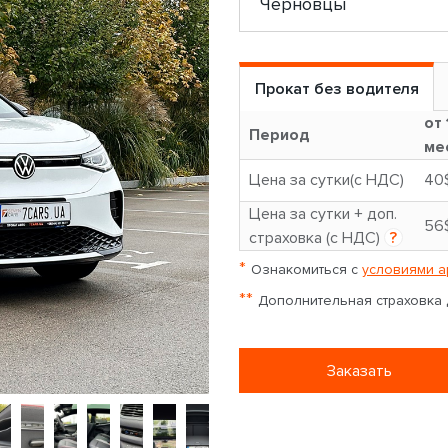
Прокат без водителя
от 
Период
ме
Цена за сутки(с НДС)
40
Цена за сутки + доп.
56
страховка (с НДС)
?
*
Ознакомиться с
условиями а
**
Дополнительная страховка д
Заказать