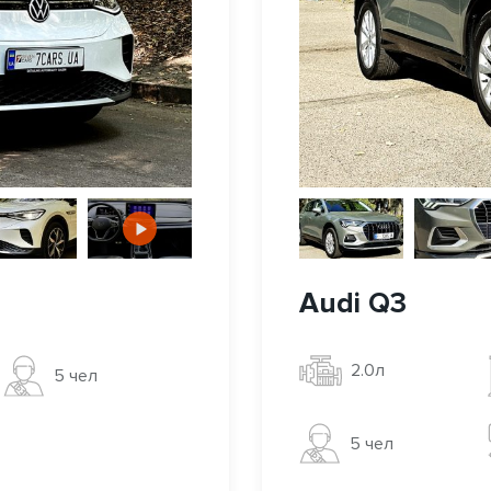
Audi Q3
2.0л
5 чел
5 чел