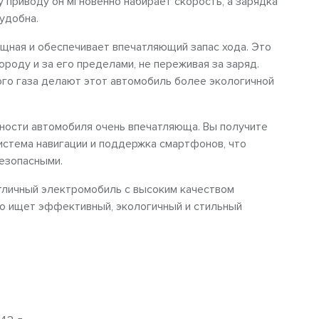
 приводу он мгновенно набирает скорость, а зарядка
удобна.
ощная и обеспечивает впечатляющий запас хода. Это
ороду и за его пределами, не переживая за заряд.
го газа делают этот автомобиль более экологичной
сности автомобиля очень впечатляюща. Вы получите
истема навигации и поддержка смартфонов, что
езопасными.
 отличный электромобиль с высоким качеством
то ищет эффективный, экологичный и стильный