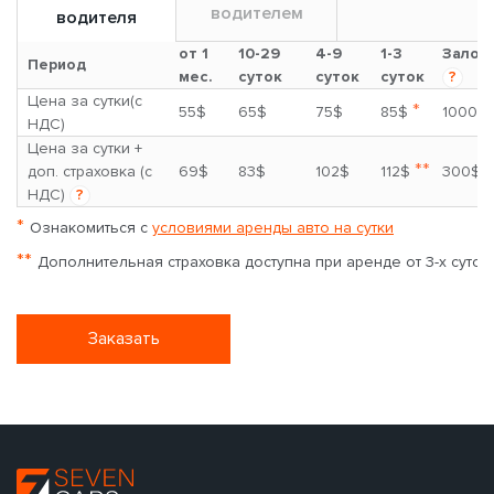
водителем
водителя
от 1
10-29
4-9
1-3
Залог
Период
мес.
суток
суток
суток
?
Цена за сутки(с
*
55$
65$
75$
85$
1000$
НДС)
Цена за сутки +
**
доп. страховка (с
69$
83$
102$
112$
300$
НДС)
?
*
Ознакомиться с
условиями аренды авто на сутки
**
Дополнительная страховка доступна при аренде от 3-х суток
Заказать