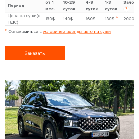
от 1
10-29
4-9
1-3
Залог
Период
мес.
суток
суток
суток
?
Цена за сутки(с
*
130$
140$
160$
180$
2000$
НДС)
*
Ознакомиться с
условиями аренды авто на сутки
Заказать