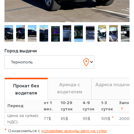
Город выдачи
Аренда с
Адреса подачи
Прокат без
водителем
водителя
от 1
10-29
4-9
1-3
Залог
Период
мес.
суток
суток
суток
?
Цена за сутки(с
*
77$
85$
95$
105$
2000$
НДС)
*
Ознакомиться с
условиями аренды авто на сутки