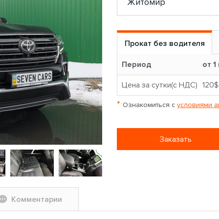
Прокат без водителя
Период
от 1
Цена за сутки(с НДС)
120$
*
Ознакомиться с
условиями а
Заказать
Комментарии