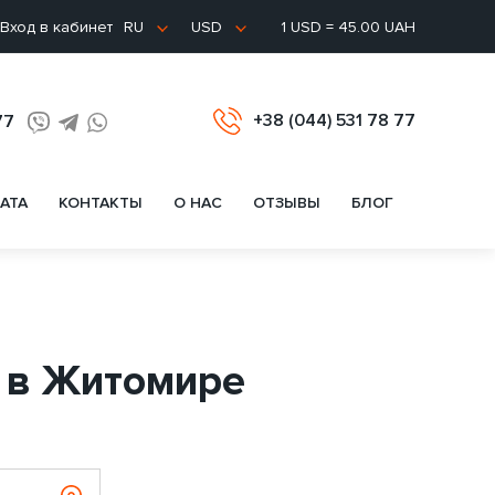
Вход в кабинет
1 USD = 45.00 UAH
RU
USD
+38 (044) 531 78 77
77
АТА
КОНТАКТЫ
О НАС
ОТЗЫВЫ
БЛОГ
on в Житомире