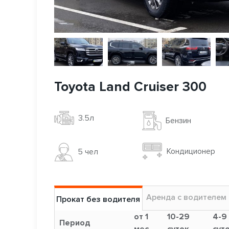
Toyota Land Cruiser 300
3.5л
Бензин
Кондиционер
5 чел
Аренда с водителем
Прокат без водителя
от 1
10-29
4-9
Период
мес.
суток
сут