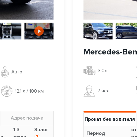
Mercedes-Ben
3.0л
Авто
7 чел
12.1 л / 100 км
Адрес подачи
Прокат без водителя
1-3
Залог
от
Период
ок
суток
?
ме