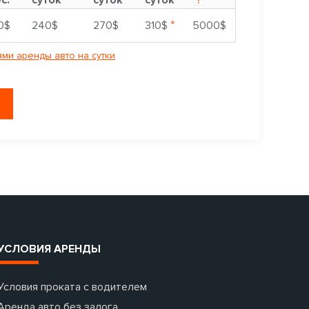
*
0$
240$
270$
310$
5000$
ми аренды авто на сутки
УСЛОВИЯ АРЕНДЫ
Условия проката с водителем
Аренда авто без залога