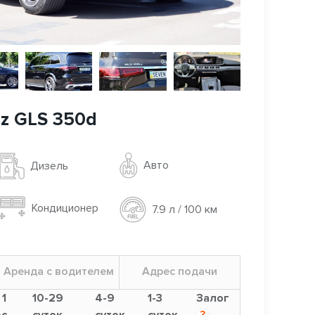
z GLS 350d
Авто
Дизель
Кондиционер
7.9 л / 100 км
Аренда с водителем
Адрес подачи
 1
10-29
4-9
1-3
Залог
с.
суток
суток
суток
?