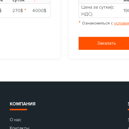
Цена за сутки(с
*
$
270$
4000$
19
НДС)
*
Ознакомиться с
условия
Заказать
КОМПАНИЯ
О нас
Контакты