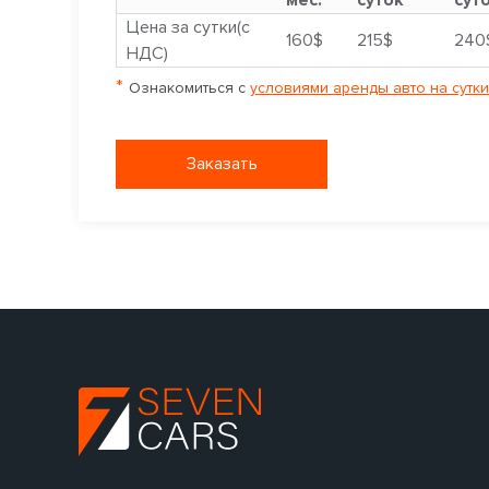
Цена за сутки(с
160$
215$
240
НДС)
*
Ознакомиться с
условиями аренды авто на сутки
Заказать