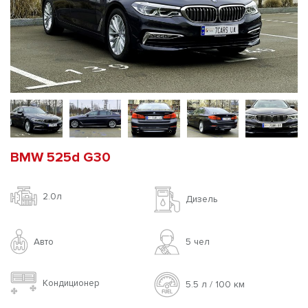
BMW 525d G30
2.0л
Дизель
Авто
5 чел
Кондиционер
5.5 л / 100 км