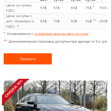
Цена за сутки(с
*
50$
57$
65$
75$
1000$
НДС)
Цена за сутки +
**
доп. страховка (с
64$
75$
82$
92$
300$
НДС)
?
*
Ознакомиться с
условиями аренды авто на сутки
**
Дополнительная страховка доступна при аренде от 3-х суток
Заказать
СКИДКА! 15%