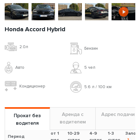
Honda Accord Hybrid
2.0л
Бензин
Авто
5 чел
Кондиционер
5.6 л / 100 км
Аренда с
Адрес подачи
Прокат без
водителем
водителя
от 1
10-29
4-9
1-3
Залог
Период
мес.
суток
суток
суток
?