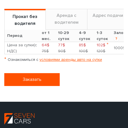
Аренда с
Адрес подачи
Прокат без
водителем
водителя
от 1
10-29
4-9
1-3
Залог
Период
мес.
суток
суток
суток
?
*
Цена за сутки(с
64$
77$
85$
102$
1000$
НДС)
75$
90$
100$
120$
*
Ознакомиться с
условиями аренды авто на сутки
Заказать