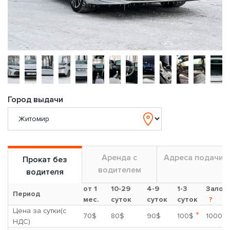
Город выдачи
Аренда с
Адреса подачи
Прокат без
водителем
водителя
от 1
10-29
4-9
1-3
Залог
Период
мес.
суток
суток
суток
?
Цена за сутки(с
*
70$
80$
90$
100$
1000$
НДС)