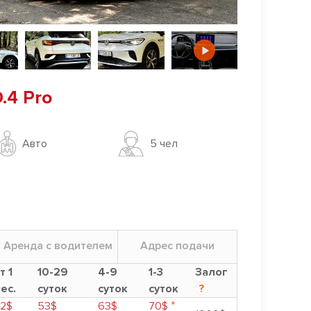
.4 Pro
Авто
5 чел
Аренда с водителем
Адрес подачи
т 1
10-29
4-9
1-3
Залог
ес.
суток
суток
суток
?
*
2$
53$
63$
70$