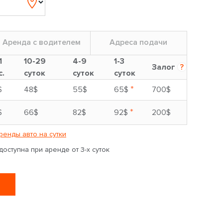
Аренда с водителем
Адреса подачи
1
10-29
4-9
1-3
Залог
?
с.
суток
суток
суток
*
$
48$
55$
65$
700$
*
$
66$
82$
92$
200$
ренды авто на сутки
оступна при аренде от 3-х суток