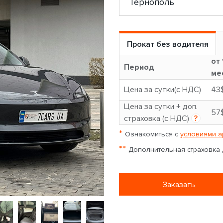
Прокат без водителя
от 
Период
ме
Цена за сутки(с НДС)
43
Цена за сутки + доп.
57
страховка (с НДС)
?
*
Ознакомиться с
условиями а
**
Дополнительная страховка д
Заказать