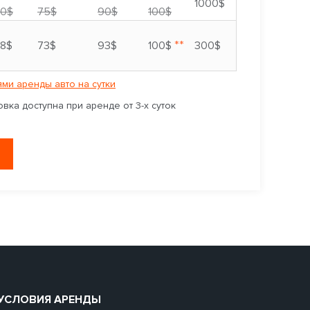
1000$
0$
75$
90$
100$
**
8$
73$
93$
100$
300$
ми аренды авто на сутки
вка доступна при аренде от 3-х суток
УСЛОВИЯ АРЕНДЫ