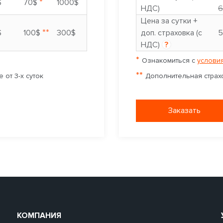
*
$
70$
1000$
НДС)
6
Цена за сутки +
**
$
100$
300$
доп. страховка (с
5
НДС)
?
*
Ознакомиться с
условия
**
 от 3-х суток
Дополнительная страхо
Заказать
КОМПАНИЯ