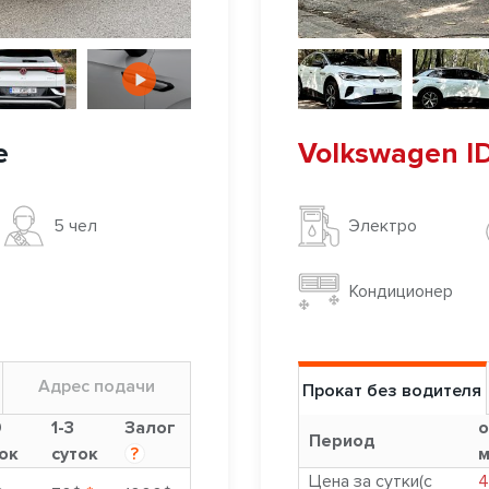
e
Volkswagen ID
5 чел
Электро
Кондиционер
Адрес подачи
Прокат без водителя
9
1-3
Залог
о
Период
ок
суток
?
м
Цена за сутки(с
4