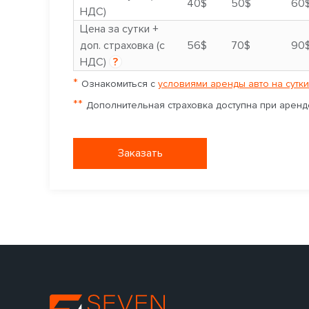
40$
50$
60
НДС)
Цена за сутки +
доп. страховка (с
56$
70$
90
НДС)
?
*
Ознакомиться с
условиями аренды авто на сутки
**
Дополнительная страховка доступна при аренде
Заказать