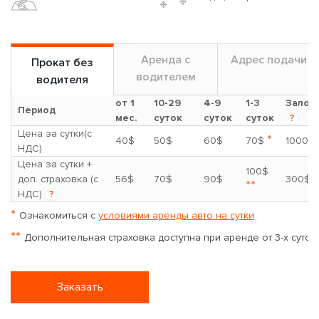
Аренда с
Адрес подачи
Прокат без
водителем
водителя
от 1
10-29
4-9
1-3
Залог
Период
мес.
суток
суток
суток
?
Цена за сутки(с
*
40$
50$
60$
70$
1000$
НДС)
Цена за сутки +
100$
доп. страховка (с
56$
70$
90$
300$
**
НДС)
?
*
Ознакомиться с
условиями аренды авто на сутки
**
Дополнительная страховка доступна при аренде от 3-х суток
Заказать