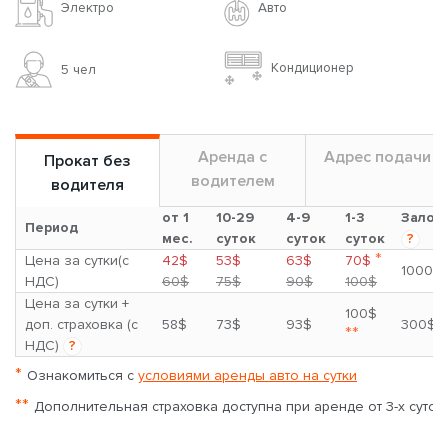
Авто
Электро
Кондиционер
5 чел
Аренда с
Адрес подачи
Прокат без
водителем
водителя
от 1
10-29
4-9
1-3
Залог
Период
мес.
суток
суток
суток
?
*
Цена за сутки(с
42$
53$
63$
70$
1000$
НДС)
60$
75$
90$
100$
Цена за сутки +
100$
доп. страховка (с
58$
73$
93$
300$
**
НДС)
?
*
Ознакомиться с
условиями аренды авто на сутки
**
Дополнительная страховка доступна при аренде от 3-х суток