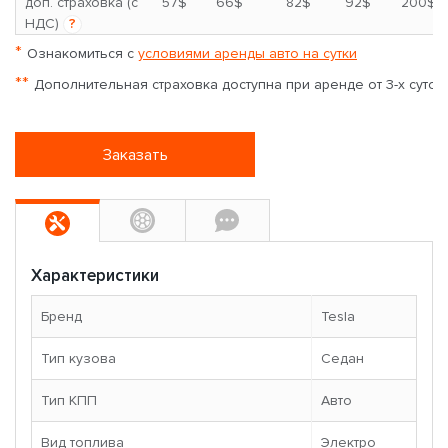
*
доп. страховка (с
57$
66$
82$
92$
200$
НДС)
?
*
Ознакомиться с
условиями аренды авто на сутки
**
Дополнительная страховка доступна при аренде от 3-х суток
Заказать
Характеристики
Бренд
Tesla
Тип кузова
Седан
Тип КПП
Авто
Вид топлива
Электро