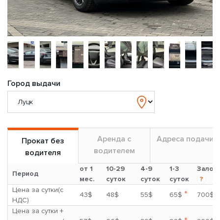
Город выдачи
Аренда с
Адреса подачи
Прокат без
водителем
водителя
от 1
10-29
4-9
1-3
Залог
Период
мес.
суток
суток
суток
?
Цена за сутки(с
*
43$
48$
55$
65$
700$
НДС)
Цена за сутки +