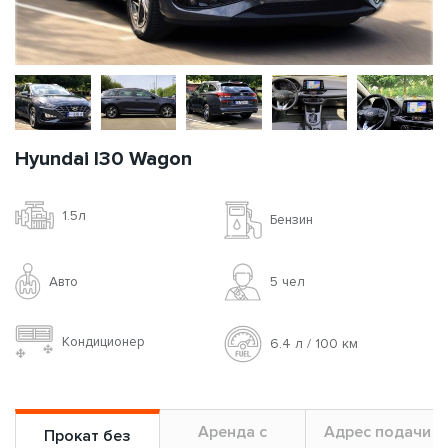
Hyundai I30 Wagon
1.5л
Бензин
Авто
5 чел
Кондиционер
6.4 л / 100 км
Аренда с
Адрес подачи
Прокат без