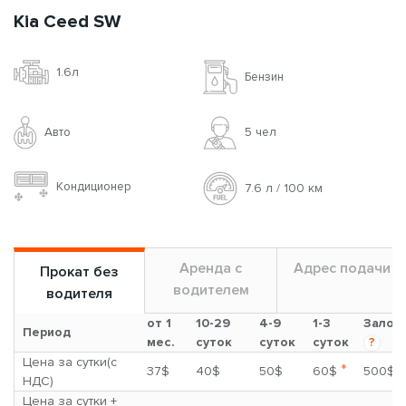
Kia Ceed SW
1.6л
Бензин
Авто
5 чел
Кондиционер
7.6 л / 100 км
Аренда с
Адрес подачи
Прокат без
водителем
водителя
от 1
10-29
4-9
1-3
Залог
Период
мес.
суток
суток
суток
?
Цена за сутки(с
*
37$
40$
50$
60$
500$
НДС)
Цена за сутки +