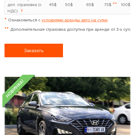
**
доп. страховка (с
45$
50$
65$
75$
100$
НДС)
?
*
Ознакомиться с
условиями аренды авто на сутки
**
Дополнительная страховка доступна при аренде от 3-х суток
Заказать
НОВИНКА!