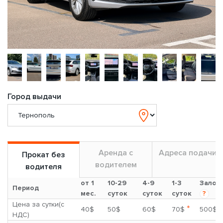
Город выдачи
Аренда с
Адреса подачи
Прокат без
водителем
водителя
от 1
10-29
4-9
1-3
Залог
Период
мес.
суток
суток
суток
?
Цена за сутки(с
*
40$
50$
60$
70$
500$
НДС)