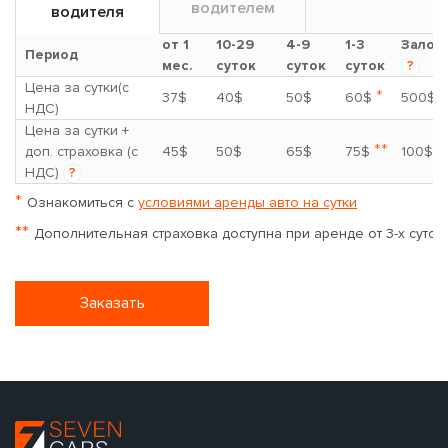
водителем
водителя
от 1
10-29
4-9
1-3
Залог
Период
мес.
суток
суток
суток
?
Цена за сутки(с
*
37$
40$
50$
60$
500$
НДС)
Цена за сутки +
**
доп. страховка (с
45$
50$
65$
75$
100$
НДС)
?
*
Ознакомиться с
условиями аренды авто на сутки
**
Дополнительная страховка доступна при аренде от 3-х суток
Заказать