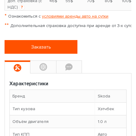
*
доп. страховка (с
46$
55$
70$
80$
100$
НДС)
?
*
Ознакомиться с
условиями аренды авто на сутки
**
Дополнительная страховка доступна при аренде от 3-х суток
Заказать
Характеристики
Бренд
Skoda
Тип кузова
Хэтчбек
Объём двигателя
1.0 л
Тип КПП
Авто