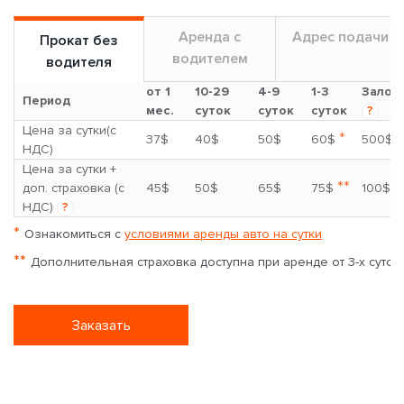
Аренда с
Адрес подачи
Прокат без
водителем
водителя
от 1
10-29
4-9
1-3
Залог
Период
мес.
суток
суток
суток
?
Цена за сутки(с
*
37$
40$
50$
60$
500$
НДС)
Цена за сутки +
**
доп. страховка (с
45$
50$
65$
75$
100$
НДС)
?
*
Ознакомиться с
условиями аренды авто на сутки
**
Дополнительная страховка доступна при аренде от 3-х суток
Заказать