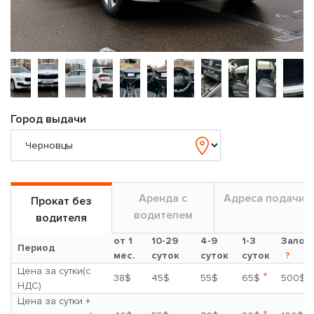
Город выдачи
Аренда с
Адреса подачи
Прокат без
водителем
водителя
от 1
10-29
4-9
1-3
Залог
Период
мес.
суток
суток
суток
?
Цена за сутки(с
*
38$
45$
55$
65$
500$
НДС)
Цена за сутки +