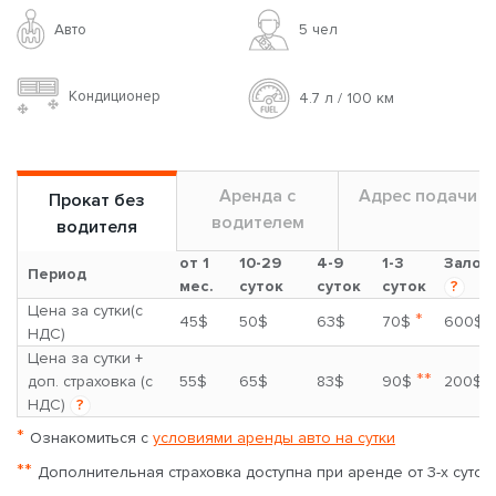
Авто
5 чел
Кондиционер
4.7 л / 100 км
Аренда с
Адрес подачи
Прокат без
водителем
водителя
от 1
10-29
4-9
1-3
Залог
Период
мес.
суток
суток
суток
?
Цена за сутки(с
*
45$
50$
63$
70$
600$
НДС)
Цена за сутки +
**
доп. страховка (с
55$
65$
83$
90$
200$
НДС)
?
*
Ознакомиться с
условиями аренды авто на сутки
**
Дополнительная страховка доступна при аренде от 3-х суток