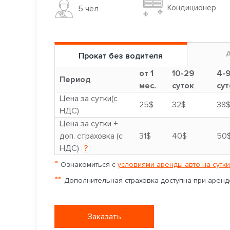
Кондиционер
5 чел
Прокат без водителя
от 1
10-29
4-
Период
мес.
суток
сут
Цена за сутки(с
25$
32$
38
НДС)
Цена за сутки +
доп. страховка (с
31$
40$
50
НДС)
?
*
Ознакомиться с
условиями аренды авто на сутки
**
Дополнительная страховка доступна при аренде
Заказать