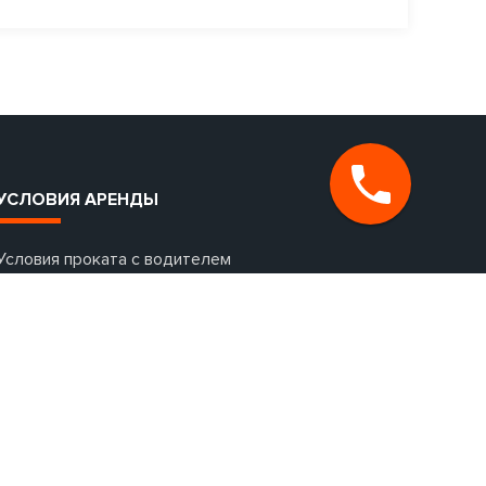
УСЛОВИЯ АРЕНДЫ
Условия проката с водителем
Аренда авто без залога
Дополнительная страховка авто
Аренда авто с выездом за границу
Раннее бронирование авто
Аренда авто на сутки
Что такое залог и зачем он нужен?
Дополнительное оборудование