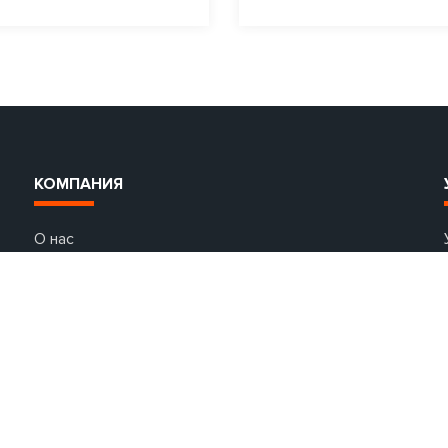
КОМПАНИЯ
О нас
Контакты
Гарантии
Партнеры
Акции
Доставка и оплата
Вопрос-ответ
Аренда авто в Европе