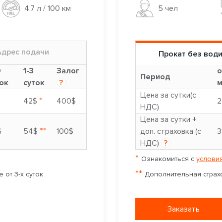
5 чел
4.7 л / 100 км
Адрес подачи
Прокат без вод
9
1-3
Залог
о
Период
ок
суток
?
м
Цена за сутки(с
*
$
42$
400$
2
НДС)
Цена за сутки +
**
$
54$
100$
доп. страховка (с
3
НДС)
?
*
Ознакомиться с
условия
**
 от 3-х суток
Дополнительная страхо
Заказать