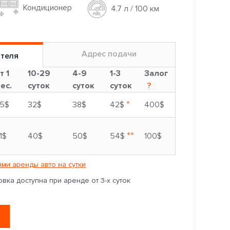
Кондиционер
4.7 л / 100 км
Адрес подачи
ителя
т 1
10-29
4-9
1-3
Залог
ес.
суток
суток
суток
?
*
5$
32$
38$
42$
400$
**
1$
40$
50$
54$
100$
ми аренды авто на сутки
вка доступна при аренде от 3-х суток