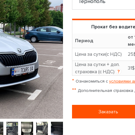
Прокат без водит
от 
Период
ме
Цена за сутки(с НДС)
25
Цена за сутки + доп.
31$
страховка (с НДС)
?
*
Ознакомиться с
условиями а
**
Дополнительная страховка д
Заказать