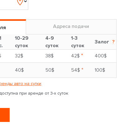
Адреса подачи
еля
1
10-29
4-9
1-3
Залог
?
с.
суток
суток
суток
*
$
32$
38$
42$
400$
*
40$
50$
54$
100$
ренды авто на сутки
оступна при аренде от 3-х суток