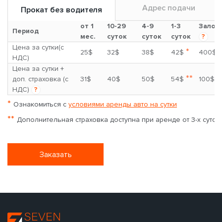
Адрес подачи
Прокат без водителя
от 1
10-29
4-9
1-3
Залог
Период
мес.
суток
суток
суток
?
Цена за сутки(с
*
25$
32$
38$
42$
400$
НДС)
Цена за сутки +
**
доп. страховка (с
31$
40$
50$
54$
100$
НДС)
?
*
Ознакомиться с
условиями аренды авто на сутки
**
Дополнительная страховка доступна при аренде от 3-х суток
Заказать