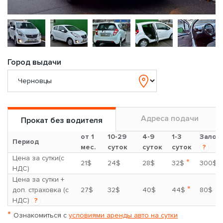
Город выдачи
Адреса подачи
Прокат без водителя
от 1
10-29
4-9
1-3
Залог
Период
мес.
суток
суток
суток
?
Цена за сутки(с
*
21$
24$
28$
32$
300$
НДС)
Цена за сутки +
*
доп. страховка (с
27$
32$
40$
44$
80$
НДС)
?
*
Ознакомиться с
условиями аренды авто на сутки