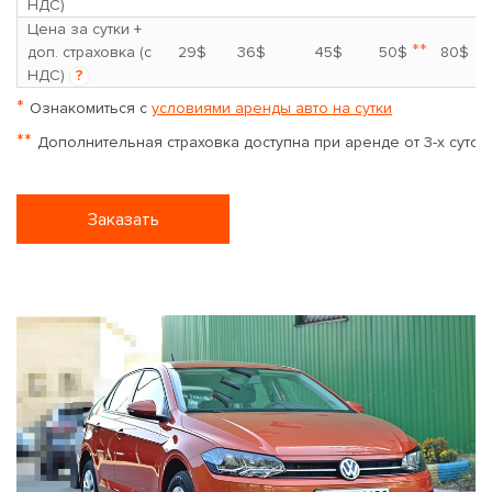
НДС)
Цена за сутки +
**
доп. страховка (с
29$
36$
45$
50$
80$
НДС)
?
*
Ознакомиться с
условиями аренды авто на сутки
**
Дополнительная страховка доступна при аренде от 3-х суток
Заказать