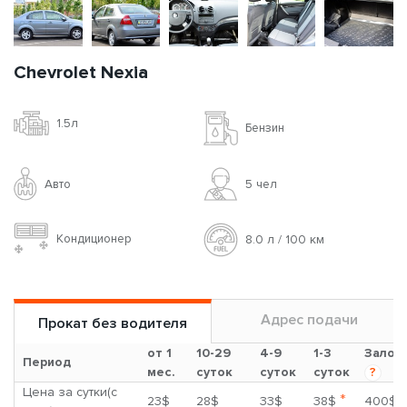
Chevrolet Nexia
1.5л
Бензин
Авто
5 чел
Кондиционер
8.0 л / 100 км
Адрес подачи
Прокат без водителя
от 1
10-29
4-9
1-3
Залог
Период
мес.
суток
суток
суток
?
Цена за сутки(с
*
23$
28$
33$
38$
400$