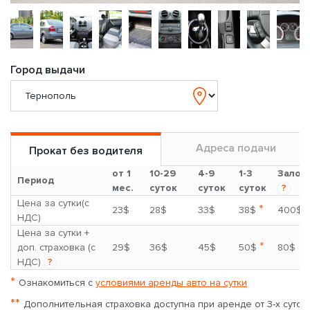
Город выдачи
Адреса подачи
Прокат без водителя
от 1
10-29
4-9
1-3
Залог
Период
мес.
суток
суток
суток
?
Цена за сутки(с
*
23$
28$
33$
38$
400$
НДС)
Цена за сутки +
*
доп. страховка (с
29$
36$
45$
50$
80$
НДС)
?
*
Ознакомиться с
условиями аренды авто на сутки
**
Дополнительная страховка доступна при аренде от 3-х суток