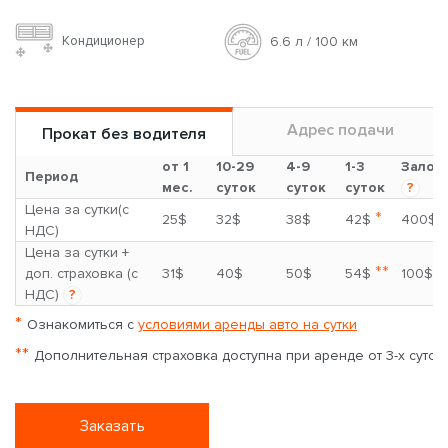
Кондиционер
6.6 л / 100 км
Адрес подачи
Прокат без водителя
от 1
10-29
4-9
1-3
Залог
Период
мес.
суток
суток
суток
?
Цена за сутки(с
*
25$
32$
38$
42$
400$
НДС)
Цена за сутки +
**
доп. страховка (с
31$
40$
50$
54$
100$
НДС)
?
*
Ознакомиться с
условиями аренды авто на сутки
**
Дополнительная страховка доступна при аренде от 3-х суток
Заказать