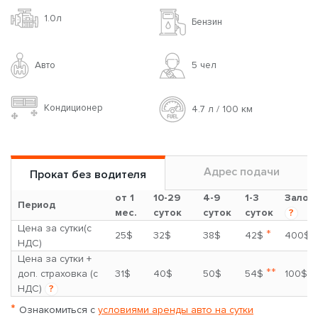
1.0л
Бензин
Авто
5 чел
Кондиционер
4.7 л / 100 км
Адрес подачи
Прокат без водителя
от 1
10-29
4-9
1-3
Залог
Период
мес.
суток
суток
суток
?
Цена за сутки(с
*
25$
32$
38$
42$
400$
НДС)
Цена за сутки +
**
доп. страховка (с
31$
40$
50$
54$
100$
НДС)
?
*
Ознакомиться с
условиями аренды авто на сутки