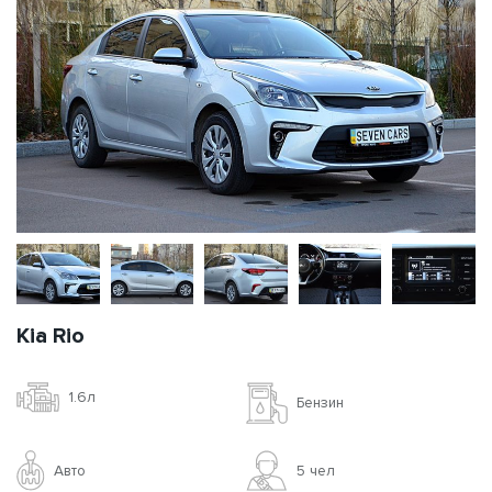
Kia Rio
1.6л
Бензин
Авто
5 чел