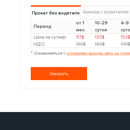
Аренда с водителем
Прокат без водителя
от 1
10-29
4-9
Период
мес.
суток
сут
Цена за сутки(с
117$
135$
153
НДС)
130$
150$
170
*
Ознакомиться с
условиями аренды авто на сутки
Заказать