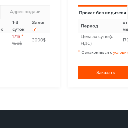
Адрес подачи
Прокат без водителя
1-3
Залог
от
Период
ок
суток
?
ме
*
$
171$
Цена за сутки(с
3000$
17
$
190$
НДС)
*
Ознакомиться с
условия
Заказать