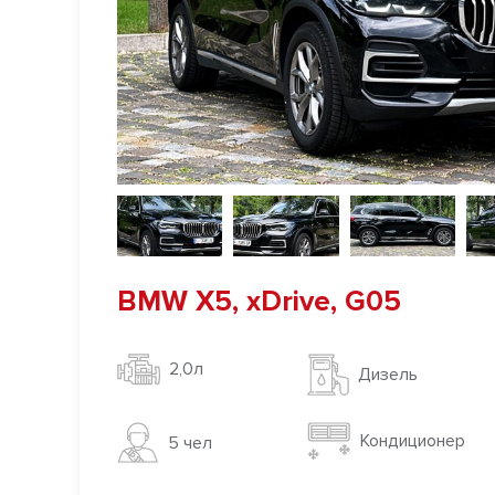
BMW X5, xDrive, G05
2,0л
Дизель
Кондиционер
5 чел