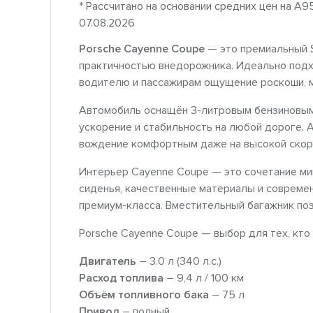
* Рассчитано на основании средних цен на A9
07.08.2026
Porsche Cayenne Coupe
— это премиальный 
практичностью внедорожника. Идеально подхо
водителю и пассажирам ощущение роскоши, м
Автомобиль оснащён 3-литровым бензиновым
ускорение и стабильность на любой дороге. 
вождение комфортным даже на высокой скоро
Интерьер Cayenne Coupe — это сочетание ми
сиденья, качественные материалы и совреме
премиум-класса. Вместительный багажник по
Porsche Cayenne Coupe — выбор для тех, кто
Двигатель
– 3.0 л (340 л.с.)
Расход топлива
– 9,4 л / 100 км
Объём топливного бака
– 75 л
Привод
– полный