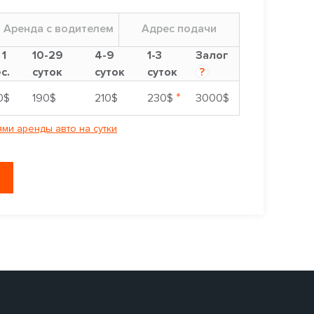
Аренда с водителем
Адрес подачи
 1
10-29
4-9
1-3
Залог
с.
суток
суток
суток
?
*
0$
190$
210$
230$
3000$
ми аренды авто на сутки