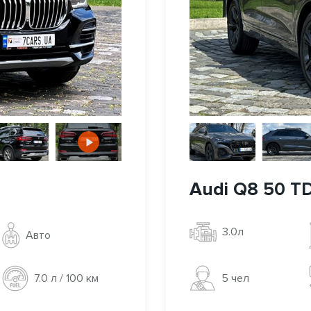
Audi Q8 50 TD
3.0л
Авто
5 чел
7.0 л / 100 км