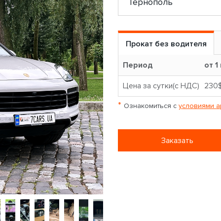
Прокат без водителя
Период
от 1
Цена за сутки(с НДС)
230
*
Ознакомиться с
условиями а
Заказать