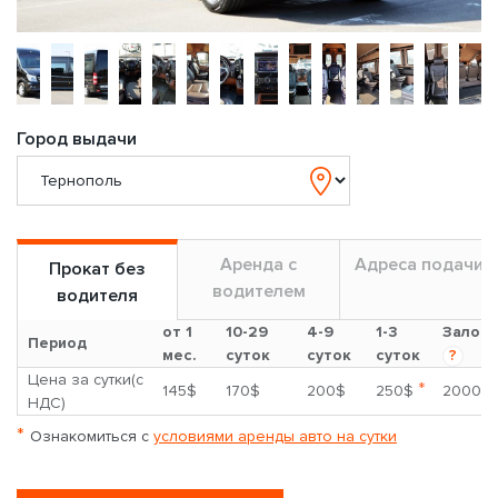
Город выдачи
Аренда с
Адреса подачи
Прокат без
водителем
водителя
от 1
10-29
4-9
1-3
Залог
Период
мес.
суток
суток
суток
?
Цена за сутки(с
*
145$
170$
200$
250$
2000$
НДС)
*
Ознакомиться с
условиями аренды авто на сутки