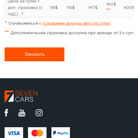
Цена за сутки +
160$
доп. страховка (с
98$
115$
147$
400$
**
НДС)
?
*
Ознакомиться с
условиями аренды авто на сутки
**
Дополнительная страховка доступна при аренде от 3-х суток
Заказать