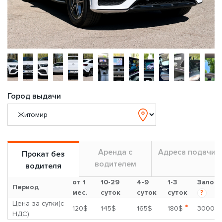
Город выдачи
Аренда с
Адреса подачи
Прокат без
водителем
водителя
от 1
10-29
4-9
1-3
Залог
Период
мес.
суток
суток
суток
?
Цена за сутки(с
*
120$
145$
165$
180$
3000$
НДС)