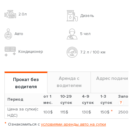
2.0л
Дизель
Авто
5 чел
Кондиционер
7.2 л / 100 км
Аренда с
Адрес подачи
Прокат без
водителем
водителя
от 1
10-29
4-9
1-3
Залог
Период
мес.
суток
суток
суток
?
Цена за сутки(с
*
100$
115$
130$
150$
2500$
НДС)
*
Ознакомиться с
условиями аренды авто на сутки