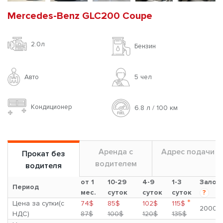
Mercedes-Benz GLC200 Coupe
2.0л
Бензин
Авто
5 чел
Кондиционер
6.8 л / 100 км
Аренда с
Адрес подачи
Прокат без
водителем
водителя
от 1
10-29
4-9
1-3
Залог
Период
мес.
суток
суток
суток
?
*
Цена за сутки(с
74$
85$
102$
115$
2000$
НДС)
87$
100$
120$
135$