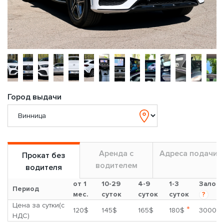
Город выдачи
Аренда с
Адреса подачи
Прокат без
водителем
водителя
от 1
10-29
4-9
1-3
Залог
Период
мес.
суток
суток
суток
?
Цена за сутки(с
*
120$
145$
165$
180$
3000$
НДС)