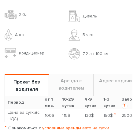
2.0л
Дизель
Авто
5 чел
Кондиционер
7.2 л / 100 км
Аренда с
Адрес подачи
Прокат без
водителем
водителя
от 1
10-29
4-9
1-3
Залог
Период
мес.
суток
суток
суток
?
Цена за сутки(с
*
100$
115$
130$
150$
2500$
НДС)
*
Ознакомиться с
условиями аренды авто на сутки