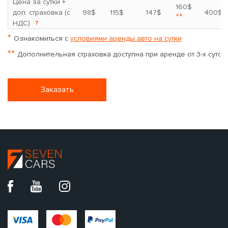
Цена за сутки +
160$
доп. страховка (с
98$
115$
147$
400$
**
НДС)
?
*
Ознакомиться с
условиями аренды авто на сутки
**
Дополнительная страховка доступна при аренде от 3-х суток
Заказать