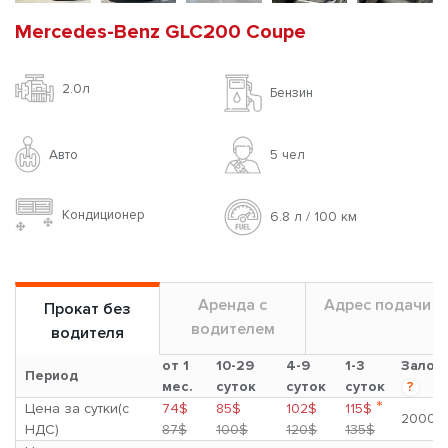
Mercedes-Benz GLC200 Coupe
2.0л
Бензин
Авто
5 чел
Кондиционер
6.8 л / 100 км
Аренда с
Адрес подачи
Прокат без
водителем
водителя
от 1
10-29
4-9
1-3
Залог
Период
мес.
суток
суток
суток
?
*
Цена за сутки(с
74$
85$
102$
115$
2000$
НДС)
87$
100$
120$
135$