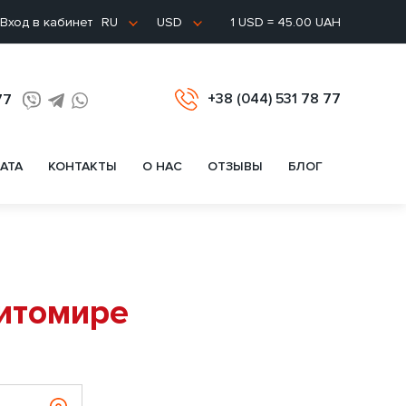
Вход в кабинет
1 USD = 45.00 UAH
RU
USD
+38 (044) 531 78 77
77
АТА
КОНТАКТЫ
О НАС
ОТЗЫВЫ
БЛОГ
Житомире