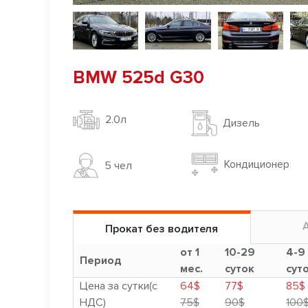
BMW 525d G30
2.0л
Дизель
Кондиционер
5 чел
Прокат без водителя
от 1
10-29
4-9
Период
мес.
суток
сут
Цена за сутки(с
64$
77$
85$
НДС)
75$
90$
100