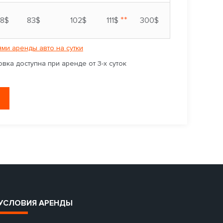
**
8$
83$
102$
111$
300$
ми аренды авто на сутки
вка доступна при аренде от 3-х суток
УСЛОВИЯ АРЕНДЫ