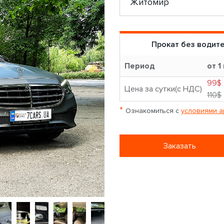
Прокат без водит
Период
от 1
99$
Цена за сутки(с НДС)
110$
*
Ознакомиться с
условиями а
Заказать