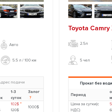
Toyota Camry 
2.5л
Авто
5 чел
5.5 л / 100 км
Адрес подачи
Прокат без вод
1-3
Залог
о
Период
ок
суток
?
м
*
102$
Цена за сутки(с
5
1000$
$
120$
НДС)
6