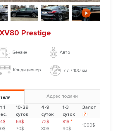
XV80 Prestige
Авто
Бензин
Кондиционер
7 л / 100 км
Адрес подачи
ителя
т 1
10-29
4-9
1-3
Залог
ес.
суток
суток
суток
?
*
4$
63$
72$
81$
1000$
0$
70$
80$
90$