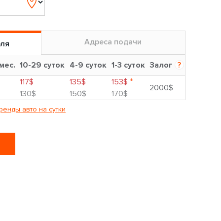
Адреса подачи
еля
 мес.
10-29 суток
4-9 суток
1-3 суток
Залог
?
*
117$
135$
153$
2000$
130$
150$
170$
ренды авто на сутки