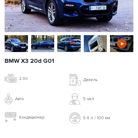
BMW X3 20d G01
2.0л
Дизель
Авто
5 чел
Кондиционер
5.4 л / 100 км