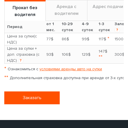
Аренда с
Адрес подачи
Прокат без
водителем
водителя
от 1
10-29
4-9
1-3
Залог
Период
мес.
суток
суток
суток
?
Цена за сутки(с
*
77$
86$
99$
117$
1500$
НДС)
Цена за сутки +
147$
доп. страховка (с
93$
106$
129$
300$
**
НДС)
?
*
Ознакомиться с
условиями аренды авто на сутки
**
Дополнительная страховка доступна при аренде от 3-х суток
Заказать