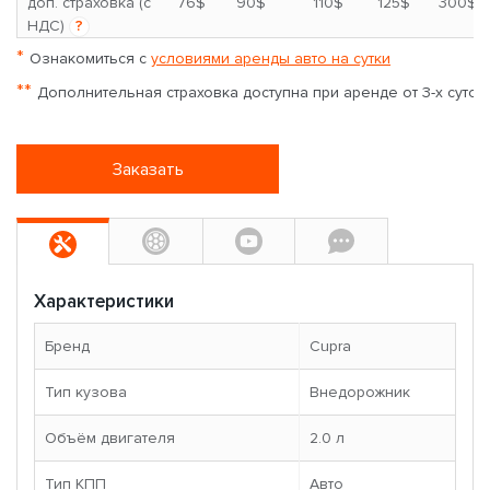
*
доп. страховка (с
76$
90$
110$
125$
300$
НДС)
?
*
Ознакомиться с
условиями аренды авто на сутки
**
Дополнительная страховка доступна при аренде от 3-х суток
Заказать
Характеристики
Бренд
Cupra
Тип кузова
Внедорожник
Объём двигателя
2.0 л
Тип КПП
Авто