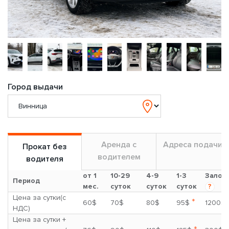
Город выдачи
Аренда с
Адреса подачи
Прокат без
водителем
водителя
от 1
10-29
4-9
1-3
Залог
Период
мес.
суток
суток
суток
?
Цена за сутки(с
*
60$
70$
80$
95$
1200$
НДС)
Цена за сутки +