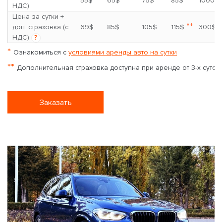
55$
65$
75$
85$
1000$
НДС)
Цена за сутки +
**
доп. страховка (с
69$
85$
105$
115$
300$
НДС)
?
*
Ознакомиться с
условиями аренды авто на сутки
**
Дополнительная страховка доступна при аренде от 3-х суток
Заказать