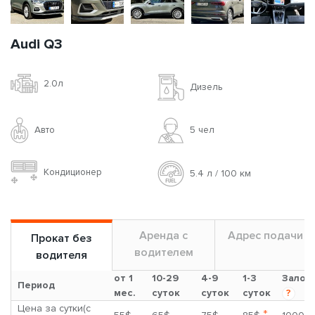
Audi Q3
2.0л
Дизель
Авто
5 чел
Кондиционер
5.4 л / 100 км
Аренда с
Адрес подачи
Прокат без
водителем
водителя
от 1
10-29
4-9
1-3
Залог
Период
мес.
суток
суток
суток
?
Цена за сутки(с
*