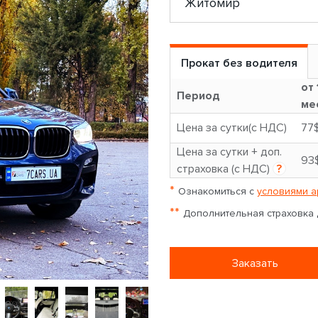
Прокат без водителя
от 
Период
ме
Цена за сутки(с НДС)
77
Цена за сутки + доп.
93
страховка (с НДС)
?
*
Ознакомиться с
условиями а
**
Дополнительная страховка д
Заказать