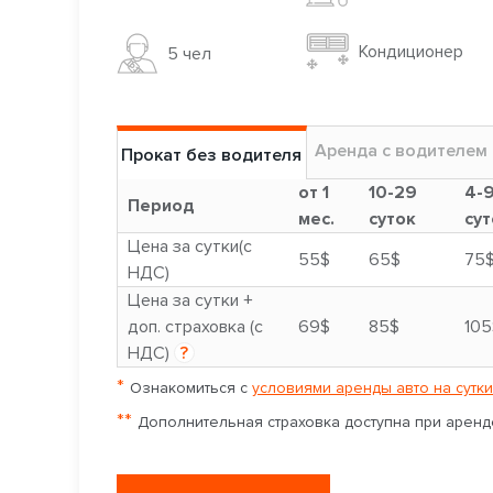
Кондиционер
5 чел
Аренда с водителем
Прокат без водителя
от 1
10-29
4-
Период
мес.
суток
сут
Цена за сутки(с
55$
65$
75
НДС)
Цена за сутки +
доп. страховка (с
69$
85$
105
НДС)
?
*
Ознакомиться с
условиями аренды авто на сутки
**
Дополнительная страховка доступна при аренде