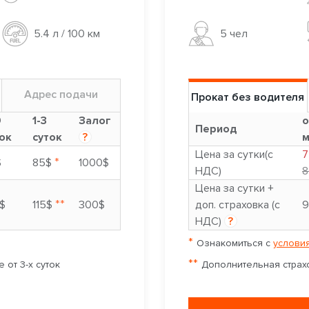
5 чел
5.4 л / 100 км
Адрес подачи
Прокат без водителя
9
1-3
Залог
о
Период
ок
суток
?
м
Цена за сутки(с
7
*
$
85$
1000$
НДС)
8
Цена за сутки +
**
$
115$
300$
доп. страховка (с
9
НДС)
?
*
Ознакомиться с
условия
**
 от 3-х суток
Дополнительная страхо