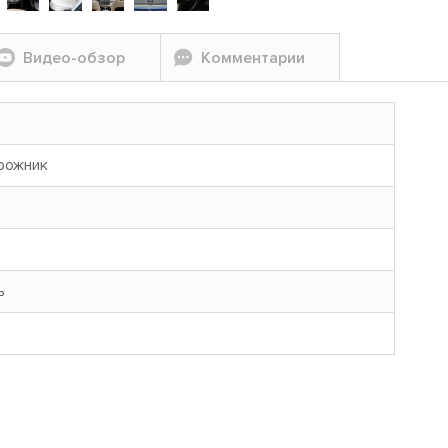
Видео-обзор
Комментарии
рожник
ь