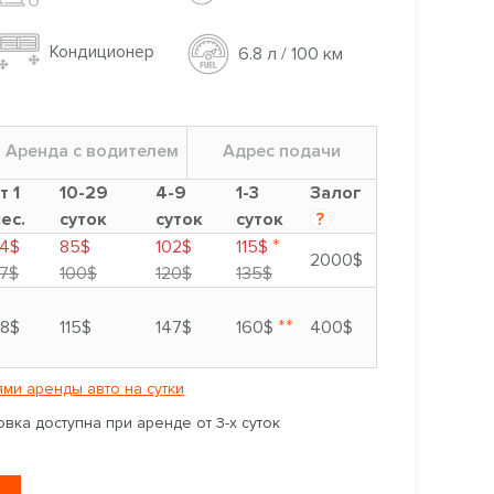
Кондиционер
6.8 л / 100 км
Аренда с водителем
Адрес подачи
т 1
10-29
4-9
1-3
Залог
ес.
суток
суток
суток
?
*
4$
85$
102$
115$
2000$
7$
100$
120$
135$
**
8$
115$
147$
160$
400$
ми аренды авто на сутки
вка доступна при аренде от 3-х суток