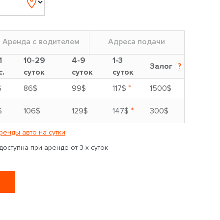
Аренда с водителем
Адреса подачи
1
10-29
4-9
1-3
Залог
?
с.
суток
суток
суток
*
$
86$
99$
117$
1500$
*
$
106$
129$
147$
300$
ренды авто на сутки
оступна при аренде от 3-х суток