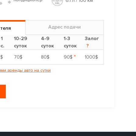
6.1 л / 100 км
Адрес подачи
ителя
 1
10-29
4-9
1-3
Залог
с.
суток
суток
суток
?
*
0$
70$
80$
90$
1000$
ми аренды авто на сутки