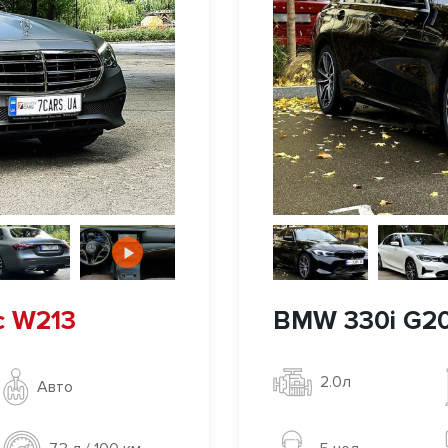
c W213
BMW 330i G2
2.0л
Авто