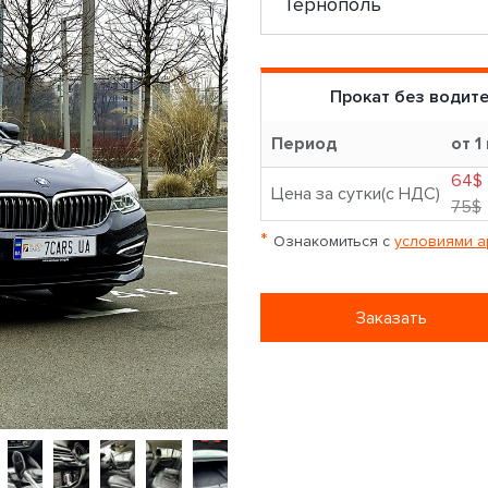
Прокат без водит
Период
от 1
64$
Цена за сутки(с НДС)
75$
*
Ознакомиться с
условиями а
Заказать