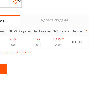
Адреса подачи
еля
 мес.
10-29 суток
4-9 суток
1-3 суток
Залог
?
*
77$
85$
102$
1000$
90$
100$
120$
ренды авто на сутки