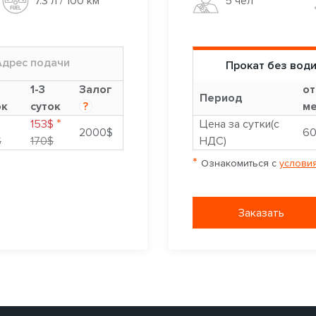
5 чел
7.3 л / 100 км
Адрес подачи
Прокат без вод
1-3
Залог
от
Период
ок
суток
?
ме
*
$
153$
Цена за сутки(с
2000$
6
$
170$
НДС)
*
Ознакомиться с
условия
Заказать