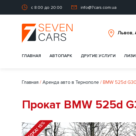
с 8:00 до 20:00
info@7cars.com.ua
ГЛАВНАЯ
АВТОПАРК
ДРУГИЕ УСЛУГИ
ЛИЗИ
Главная
/
Аренда авто в Тернополе
/
BMW 525d G3
Прокат BMW 525d G3
СКИДКА! 15%