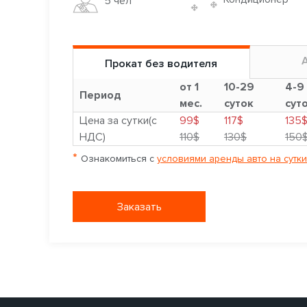
5 чел
Прокат без водителя
от 1
10-29
4-9
Период
мес.
суток
сут
Цена за сутки(с
99$
117$
135
НДС)
110$
130$
150
*
Ознакомиться с
условиями аренды авто на сутки
Заказать